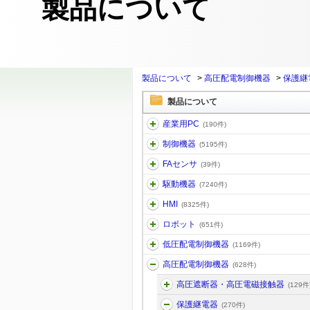
製品について
製品について
>
高圧配電制御機器
>
保護継
製品について
産業用PC
(190件)
制御機器
(5195件)
FAセンサ
(39件)
駆動機器
(7240件)
HMI
(8325件)
ロボット
(651件)
低圧配電制御機器
(1169件)
高圧配電制御機器
(628件)
高圧遮断器・高圧電磁接触器
(129件
保護継電器
(270件)