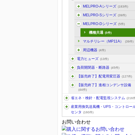
MELPRO-Aシリーズ
(183件)
MELPRO-Sシリーズ
(39件)
MELPRO-Dシリーズ
(5件)
機種共通
(5件)
マルチリレー（MP11A）
(39件)
周辺機器
(4件)
電力ヒューズ
(13件)
負荷開閉器・断路器
(45件)
【販売終了】配電用変圧器
(127件)
【販売終了】進相コンデンサ設備
(44件)
省エネ・検針・配電監視システム
(216件
産業用換気送風機・UPS・コントロー
センタ
(160件)
お問い合わせ