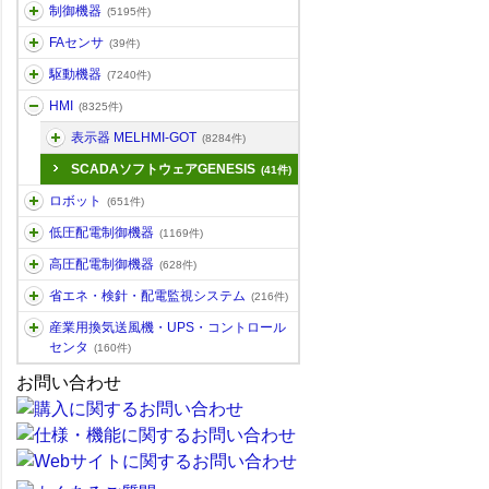
制御機器
(5195件)
FAセンサ
(39件)
駆動機器
(7240件)
HMI
(8325件)
表示器 MELHMI-GOT
(8284件)
SCADAソフトウェアGENESIS
(41件)
ロボット
(651件)
低圧配電制御機器
(1169件)
高圧配電制御機器
(628件)
省エネ・検針・配電監視システム
(216件)
産業用換気送風機・UPS・コントロール
センタ
(160件)
お問い合わせ