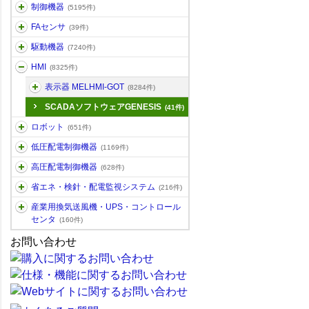
制御機器
(5195件)
FAセンサ
(39件)
駆動機器
(7240件)
HMI
(8325件)
表示器 MELHMI-GOT
(8284件)
SCADAソフトウェアGENESIS
(41件)
ロボット
(651件)
低圧配電制御機器
(1169件)
高圧配電制御機器
(628件)
省エネ・検針・配電監視システム
(216件)
産業用換気送風機・UPS・コントロール
センタ
(160件)
お問い合わせ