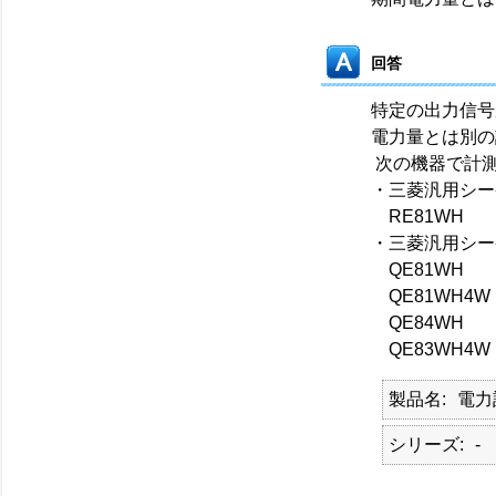
回答
特定の出力信号
電力量とは別の
次の機器で計
・三菱汎用シーケ
RE81WH
・三菱汎用シー
QE81WH
QE81WH4W
QE84WH
QE83WH4W
製品名
電力
シリーズ
-