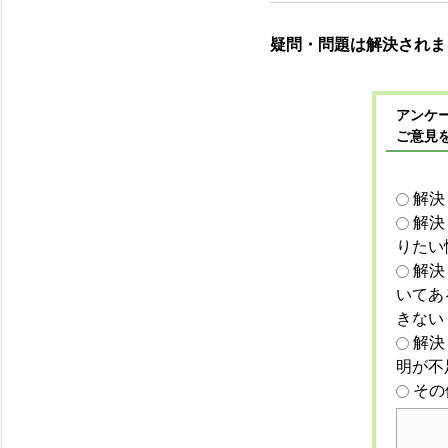
疑問・問題は解決されま
アンケー
ご意見
解決
解決
りたい
解決
いてあ
きない
解決
明が不
その