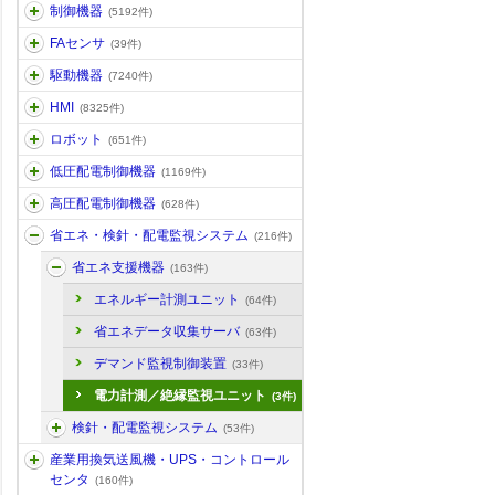
制御機器
(5192件)
FAセンサ
(39件)
駆動機器
(7240件)
HMI
(8325件)
ロボット
(651件)
低圧配電制御機器
(1169件)
高圧配電制御機器
(628件)
省エネ・検針・配電監視システム
(216件)
省エネ支援機器
(163件)
エネルギー計測ユニット
(64件)
省エネデータ収集サーバ
(63件)
デマンド監視制御装置
(33件)
電力計測／絶縁監視ユニット
(3件)
検針・配電監視システム
(53件)
産業用換気送風機・UPS・コントロール
センタ
(160件)