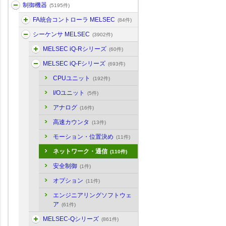
制御機器
(5195件)
FA統合コントローラ MELSEC
(84件)
シーケンサ MELSEC
(3902件)
MELSEC iQ-Rシリーズ
(60件)
MELSEC iQ-Fシリーズ
(693件)
CPUユニット
(192件)
I/Oユニット
(5件)
アナログ
(16件)
高速カウンタ
(13件)
モーション・位置決め
(11件)
ネットワーク・通信
(110件)
安全制御
(1件)
オプション
(11件)
エンジニアリングソフトウェ
ア
(61件)
MELSEC-Qシリーズ
(861件)