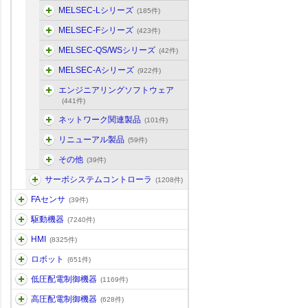
MELSEC-Lシリーズ
(185件)
MELSEC-Fシリーズ
(423件)
MELSEC-QS/WSシリーズ
(42件)
MELSEC-Aシリーズ
(922件)
エンジニアリングソフトウェア
(441件)
ネットワーク関連製品
(101件)
リニューアル製品
(59件)
その他
(39件)
サーボシステムコントローラ
(1208件)
FAセンサ
(39件)
駆動機器
(7240件)
HMI
(8325件)
ロボット
(651件)
低圧配電制御機器
(1169件)
高圧配電制御機器
(628件)