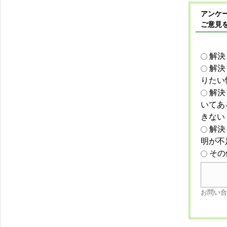
アンケー
ご意見
解決
解決
りたい
解決
いてあ
きない
解決
明が不
その
お問い合