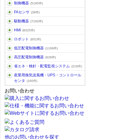
制御機器
(5195件)
FAセンサ
(39件)
駆動機器
(7240件)
HMI
(8325件)
ロボット
(651件)
低圧配電制御機器
(1169件)
高圧配電制御機器
(628件)
省エネ・検針・配電監視システム
(216件)
産業用換気送風機・UPS・コントロール
センタ
(160件)
お問い合わせ
他のお問い合わせを探す