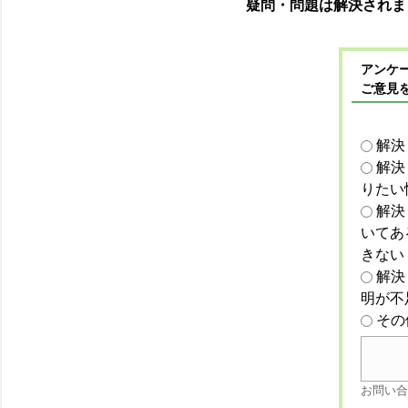
疑問・問題は解決されま
アンケー
ご意見
解決
解決
りたい
解決
いてあ
きない
解決
明が不
その
お問い合