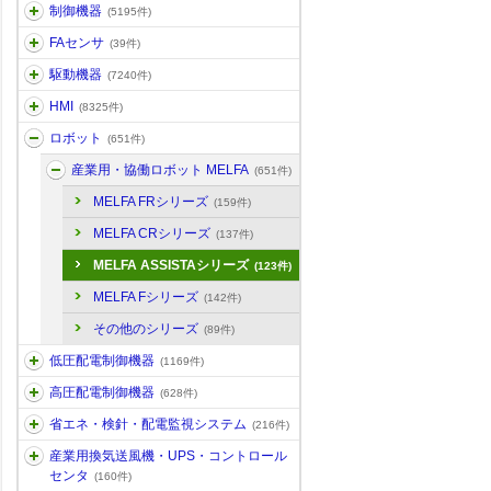
制御機器
(5195件)
FAセンサ
(39件)
駆動機器
(7240件)
HMI
(8325件)
ロボット
(651件)
産業用・協働ロボット MELFA
(651件)
MELFA FRシリーズ
(159件)
MELFA CRシリーズ
(137件)
MELFA ASSISTAシリーズ
(123件)
MELFA Fシリーズ
(142件)
その他のシリーズ
(89件)
低圧配電制御機器
(1169件)
高圧配電制御機器
(628件)
省エネ・検針・配電監視システム
(216件)
産業用換気送風機・UPS・コントロール
センタ
(160件)