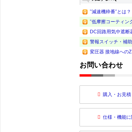
"減速機枠番"とは？
"低摩擦コーティン
DC回路用気中遮断
警報スイッチ・補助
変圧器 接地線へのZ
お問い合わせ
購入・お見積
仕様・機能に