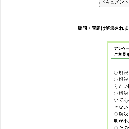
ドキュメント
疑問・問題は解決されま
アンケー
ご意見
解決
解決
りたい
解決
いてあ
きない
解決
明が不
その