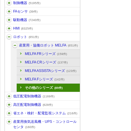
制御機器
(5195件)
FAセンサ
(39件)
駆動機器
(7240件)
HMI
(8325件)
ロボット
(651件)
産業用・協働ロボット MELFA
(651件)
MELFA FRシリーズ
(159件)
MELFA CRシリーズ
(137件)
MELFA ASSISTAシリーズ
(123件)
MELFA Fシリーズ
(142件)
その他のシリーズ
(89件)
低圧配電制御機器
(1169件)
高圧配電制御機器
(628件)
省エネ・検針・配電監視システム
(216件)
産業用換気送風機・UPS・コントロール
センタ
(160件)