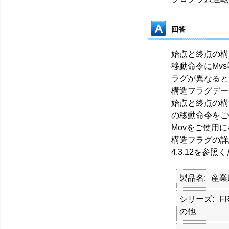
回答
始点と終点の構
移動命令にMv
ラグが異なると
構造フラグデー
始点と終点の構
の移動命令をご
Movをご使用
構造フラグの詳細
4.3.12を参照
製品名
産業
シリーズ
F
の他