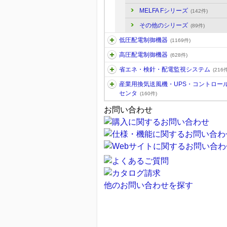
MELFA Fシリーズ
(142件)
その他のシリーズ
(89件)
低圧配電制御機器
(1169件)
高圧配電制御機器
(628件)
省エネ・検針・配電監視システム
(216件
産業用換気送風機・UPS・コントロー
センタ
(160件)
お問い合わせ
他のお問い合わせを探す