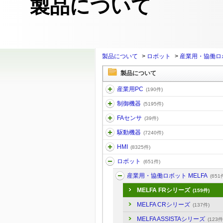
製品について
製品について
>
ロボット
>
産業用・協働ロボ
製品について
産業用PC
(190件)
制御機器
(5195件)
FAセンサ
(39件)
駆動機器
(7240件)
HMI
(8325件)
ロボット
(651件)
産業用・協働ロボット MELFA
(651
MELFA FRシリーズ
(159件)
MELFA CRシリーズ
(137件)
MELFA ASSISTAシリーズ
(123件