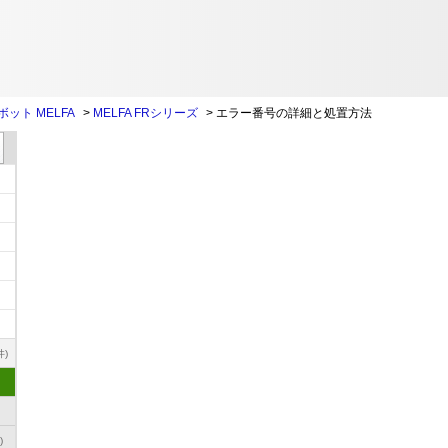
ット MELFA
>
MELFA FRシリーズ
>
エラー番号の詳細と処置方法
件)
)