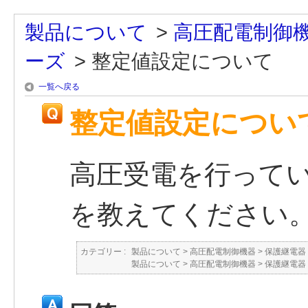
製品について
>
高圧配電制御
ーズ
>
整定値設定について
一覧へ戻る
整定値設定につい
高圧受電を行って
を教えてください
カテゴリー :
製品について
>
高圧配電制御機器
>
保護継電器
製品について
>
高圧配電制御機器
>
保護継電器