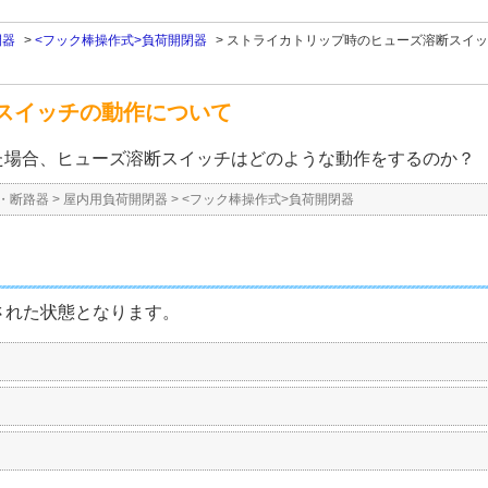
閉器
>
<フック棒操作式>負荷開閉器
>
ストライカトリップ時のヒューズ溶断スイッ
スイッチの動作について
た場合、ヒューズ溶断スイッチはどのような動作をするのか？
・断路器
>
屋内用負荷開閉器
>
<フック棒操作式>負荷開閉器
された状態となります。