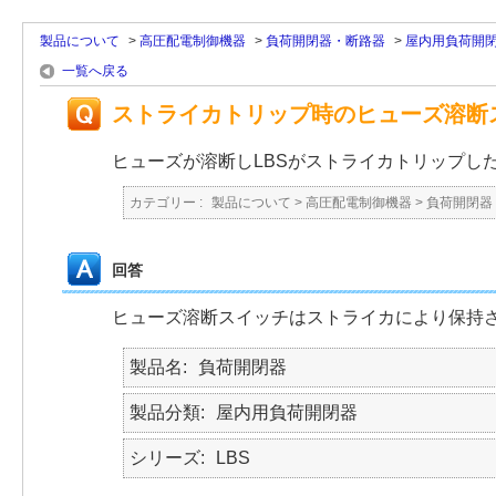
製品について
>
高圧配電制御機器
>
負荷開閉器・断路器
>
屋内用負荷開
一覧へ戻る
ストライカトリップ時のヒューズ溶断
ヒューズが溶断しLBSがストライカトリップし
カテゴリー :
製品について
>
高圧配電制御機器
>
負荷開閉器
回答
ヒューズ溶断スイッチはストライカにより保持
製品名
負荷開閉器
製品分類
屋内用負荷開閉器
シリーズ
LBS