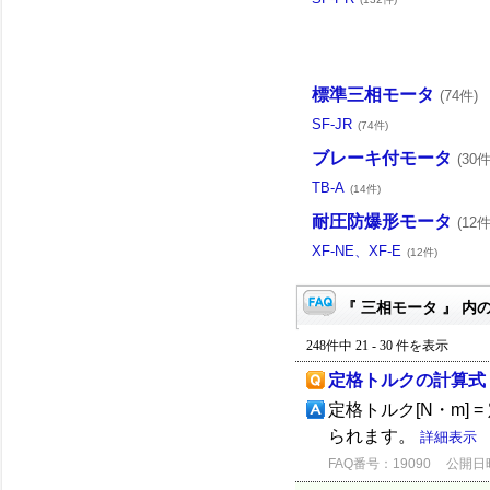
標準三相モータ
(74件)
SF-JR
(74件)
ブレーキ付モータ
(30件
TB-A
(14件)
耐圧防爆形モータ
(12件
XF-NE、XF-E
(12件)
『 三相モータ 』 内の
248件中 21 - 30 件を表示
定格トルクの計算式
定格トルク[N・m] = 定
られます。
詳細表示
FAQ番号：19090
公開日時：