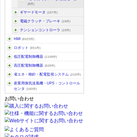
(8件)
ギヤードモータ
(167件)
電磁クラッチ・ブレーキ
(19件)
テンションコントローラ
(19件)
HMI
(8325件)
ロボット
(651件)
低圧配電制御機器
(1169件)
高圧配電制御機器
(628件)
省エネ・検針・配電監視システム
(216件)
産業用換気送風機・UPS・コントロール
センタ
(160件)
お問い合わせ