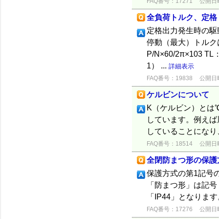
FAQ番号：17271
公開日時：
全負荷トルク、定格
定格出力発生時の駆
停動（最大）トルク
P/N×60/2π×103
1） ...
詳細表示
FAQ番号：19838
公開日時：
ケルビンについて
K（ケルビン）とは
しています。例えば周
していることになり
FAQ番号：18514
公開日時：
全閉防まつ形の保護
保護方式の第1記号
「防まつ形」は記号
「IP44」となりま
FAQ番号：17276
公開日時：