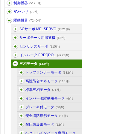
制御機器
(5195件)
FAセンサ
(39件)
駆動機器
(7240件)
ACサーボ MELSERVO
(1521件)
サーボモータ用減速機
(13件)
センサレスサーボ
(115件)
インバータ FREQROL
(4972件)
三相モータ
(413件)
トップランナーモータ
(132件)
高性能省エネモータ
(113件)
標準三相モータ
(74件)
インバータ駆動用モータ
(6件)
ブレーキ付モータ
(30件)
安全増防爆形モータ
(11件)
耐圧防爆形モータ
(12件)
ベクトルインバータ専用モータ