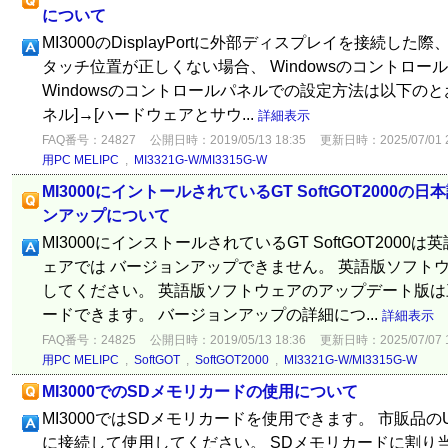
について
MI3000のDisplayPortに外部ディスプレイを接続した
タッチ位置が正しくない場合、 Windowsのコントロ
Windowsのコントロールパネルでの設定方法は以下のとお
ネル]→[ハードウェアとサウ...
詳細表示
FAQ番号：24827
公開日時：2019/05/13 18:35
更新日時：2025/07/01 2
用PC MELIPC
,
MI3321G-W/MI3315G-W
MI3000にイントールされているGT SoftGOT2000
ンアップについて
MI3000にインストールされているGT SoftGOT200
ェアでは バージョンアップできません。 英語版ソフト
してください。 英語版ソフトウェアのアップデート版は
ードできます。 バージョンアップの詳細につ...
詳細表示
FAQ番号：24825
公開日時：2019/05/13 18:36
更新日時：2025/07/07 1
用PC MELIPC
,
SoftGOT
,
SoftGOT2000
,
MI3321G-W/MI3315G-W
MI3000でのSDメモリカードの使用について
MI3000ではSDメモリカードを使用できます。 市販品の
に接続して使用してください。 SDメモリカードに割り