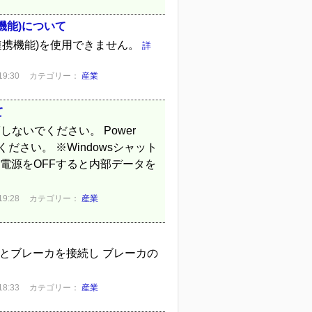
連携機能)について
バータ)連携機能)を使用できません。
詳
9:30
カテゴリー：
産業
て
Fしないでください。 Power
ださい。 ※Windowsシャット
電源をOFFすると内部データを
9:28
カテゴリー：
産業
ルとブレーカを接続し ブレーカの
8:33
カテゴリー：
産業