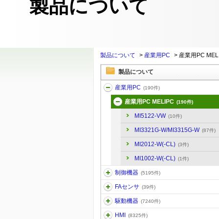
製品について
製品について
>
産業用PC
>
産業用PC MEL
製品について
産業用PC
(190件)
産業用PC MELIPC
(190件)
MI5122-VW
(10件)
MI3321G-W/MI3315G-W
(87件)
MI2012-W(-CL)
(3件)
MI1002-W(-CL)
(1件)
制御機器
(5195件)
FAセンサ
(39件)
駆動機器
(7240件)
HMI
(8325件)