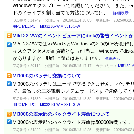
Windowsエクスプローラで確認してください。 また、GT S
ドのドライブを割り当てる方法については、...
詳細表示
FAQ番号：24749
公開日時：2019/03/14 18:05
更新日時：2025/06/26 1
用PC MELIPC
,
MI3321G-W/MI3315G-W
MI5122-VWのイベントビューアにdiskの警告イベント
MI5122-VWではVxWorksとWindowsの2つのOSが動
ィスクアクセスが高負荷となった時に、Windowsでdi
がありますが、動作上問題はありません。
詳細表示
FAQ番号：20118
公開日時：2018/05/15 17:17
カテゴリー：
MI5122-
MI3000のバッテリ交換について
MI3000のバッテリはユーザで交換できません。 バッ
で、最寄りの三菱電機システムサービスまで連絡してく
FAQ番号：24830
公開日時：2019/05/13 18:35
更新日時：2025/07/02 0
用PC MELIPC
,
MI3321G-W/MI3315G-W
MI3000の表示部のバックライト寿命について
MI3000の表示部のバックライト寿命は50000時間です。
FAQ番号：24829
公開日時：2019/05/13 18:35
更新日時：2025/07/02 0