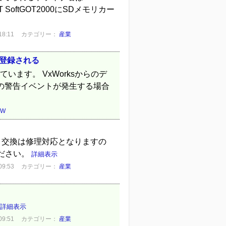
oftGOT2000にSDメモリカー
8:11
カテゴリー：
産業
が登録される
作しています。 VxWorksからのデ
skの警告イベントが発生する場合
VW
テリ交換は修理対応となりますの
ださい。
詳細表示
9:53
カテゴリー：
産業
詳細表示
9:51
カテゴリー：
産業