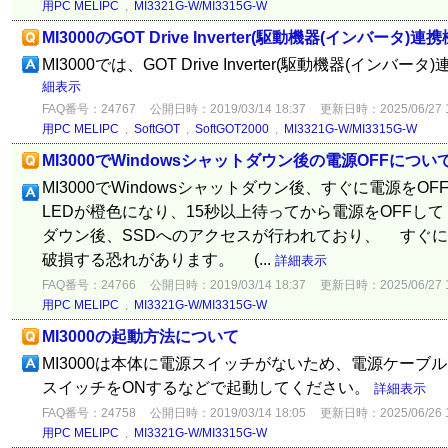
用PC MELIPC
,
MI3321G-W/MI3315G-W
MI3000のGOT Drive Inverter(駆動機器(インバータ)
MI3000では、GOT Drive Inverter(駆動機器(イン
細表示
FAQ番号：24767
公開日時：2019/03/14 18:37
更新日時：2025/06/27 1
用PC MELIPC
,
SoftGOT
,
SoftGOT2000
,
MI3321G-W/MI3315G-W
MI3000でWindowsシャットダウン後の電源OFFについ
MI3000でWindowsシャットダウン後、すぐに電源をOF
LEDが橙色になり、15秒以上待ってから電源をOFFしてく
ダウン後、SSDへのアクセスが行われており、 すぐに
破損する恐れがあります。 (...
詳細表示
FAQ番号：24766
公開日時：2019/03/14 18:37
更新日時：2025/06/27 1
用PC MELIPC
,
MI3321G-W/MI3315G-W
MI3000の起動方法について
MI3000は本体に電源スイッチがないため、電源ケーブ
スイッチをONするなどで起動してください。
詳細表示
FAQ番号：24758
公開日時：2019/03/14 18:05
更新日時：2025/06/26 1
用PC MELIPC
,
MI3321G-W/MI3315G-W