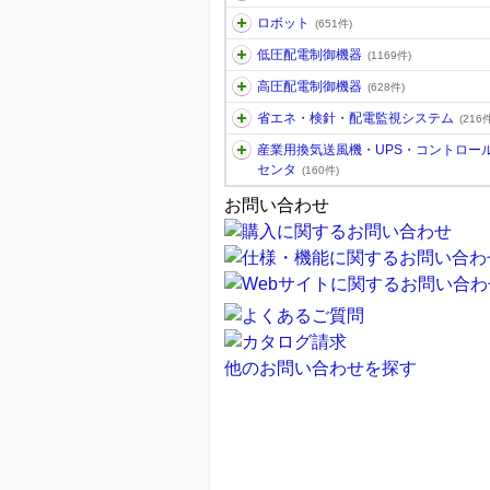
ロボット
(651件)
低圧配電制御機器
(1169件)
高圧配電制御機器
(628件)
省エネ・検針・配電監視システム
(216件
産業用換気送風機・UPS・コントロー
センタ
(160件)
お問い合わせ
他のお問い合わせを探す