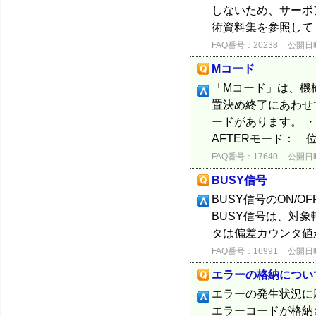
しないため、サーボ
術資料集を参照して
FAQ番号：20238
公開日時：
Mコード
「Mコード」は、機
置決め終了にあわせ
ードがあります。 ・
AFTERモード：
FAQ番号：17640
公開日時：
BUSY信号
BUSY信号のON/
BUSY信号は、対
タは偏差カウンタ値
FAQ番号：16991
公開日時：
エラーの格納につい
エラーの発生状況に応じ
エラーコードが格納