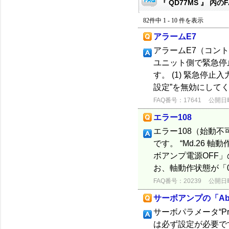
『 QD77MS 』 内のF
82件中 1 - 10 件を表示
アラームE7
アラームE7（コン
ユニット側で緊急停
す。 (1) 緊急停
設定”を無効にしてくだ
FAQ番号：17641
公開日時：
エラー108
エラー108（始動
です。 “Md.26
ボアンプ電源OFF
お、軸動作状態が「0:
FAQ番号：20239
公開日時：
サーボアンプの「A
サーボパラメータ“P
は必ず設定が必要で