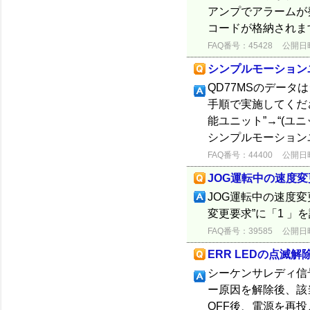
アンプでアラームが発
コードが格納されます。 
FAQ番号：45428
公開日時：
シンプルモーション
QD77MSのデー
手順で実施してください
能ユニット”→“(ユ
シンプルモーションユ
FAQ番号：44400
公開日時：
JOG運転中の速度変
JOG運転中の速度変更
変更要求”に「1 
FAQ番号：39585
公開日時：
ERR LEDの点滅解
シーケンサレディ信号
ー原因を解除後、該
OFF後、電源を再投