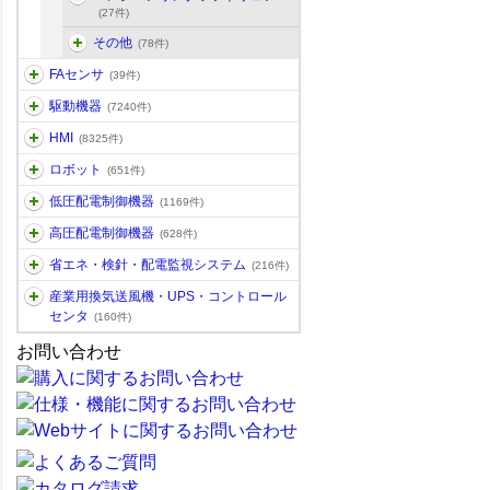
(27件)
その他
(78件)
FAセンサ
(39件)
駆動機器
(7240件)
HMI
(8325件)
ロボット
(651件)
低圧配電制御機器
(1169件)
高圧配電制御機器
(628件)
省エネ・検針・配電監視システム
(216件)
産業用換気送風機・UPS・コントロール
センタ
(160件)
お問い合わせ