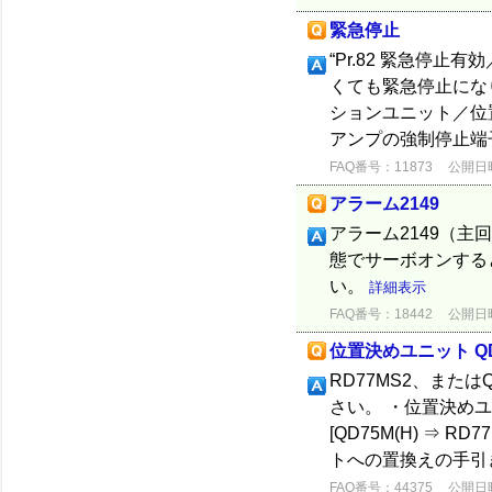
緊急停止
“Pr.82 緊急停
くても緊急停止になり
ションユニット／位
アンプの強制停止端子
FAQ番号：11873
公開日時：
アラーム2149
アラーム2149（
態でサーボオンする
い。
詳細表示
FAQ番号：18442
公開日時：
位置決めユニット Q
RD77MS2、また
さい。 ・位置決め
[QD75M(H) ⇒ 
トへの置換えの手引き [
FAQ番号：44375
公開日時：