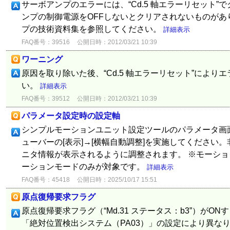
サーボアンプのエラーには、“Cd.5 軸エラーリセット”
ンプの制御電源をOFFしないとクリアされないものがあ
プの技術資料集を参照してください。
詳細表示
FAQ番号：39516
公開日時：2012/03/21 10:39
ワーニング
原因を取り除いた後、“Cd.5 軸エラーリセット”により
い。
詳細表示
FAQ番号：39512
公開日時：2012/03/21 10:39
パラメータ設定時の設定軸
シンプルモーションユニット設定ツールのパラメータ画
ューバーの[表示]→[横幅自動調整]を実施してください
ニタ情報が表示されるように調整されます。 ※モーシ
ーションモードのみが対象です。
詳細表示
FAQ番号：45418
公開日時：2025/10/17 15:51
原点復帰要求フラグ
原点復帰要求フラグ（“Md.31 ステータス：b3”）がO
「絶対位置検出システム（PA03）」の設定により異なりま