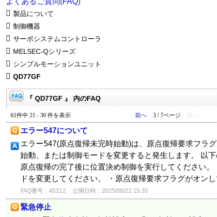
よくあるご質問(FAQ)
製品について
制御機器
サーボシステムコントローラ
MELSEC-Qシリーズ
シンプルモーションユニット
QD77GF
『 QD77GF 』 内のFAQ
61件中 21 - 30 件を表示
前へ
3 / 7ページ
次へ
エラー547について
エラー547(原点復帰未完時始動)は、原点復帰要求フラ
始動、または制御モードを変更すると発生します。 以下
原点復帰の完了後に位置決め制御を実行してください。
ドを変更してください。 ・原点復帰要求フラグがオンして
FAQ番号：45212
公開日時：2025/08/22 15:35
緊急停止