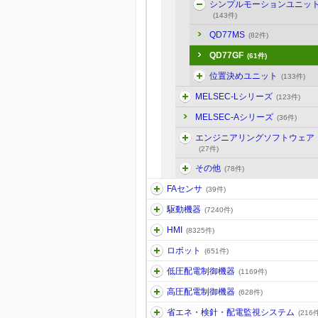
シンプルモーションユニッ
(143件)
QD77MS
(82件)
QD77GF
(61件)
位置決めユニット
(133件)
MELSEC-Lシリーズ
(123件)
MELSEC-Aシリーズ
(36件)
エンジニアリングソフトウェア
(27件)
その他
(78件)
FAセンサ
(39件)
駆動機器
(7240件)
HMI
(8325件)
ロボット
(651件)
低圧配電制御機器
(1169件)
高圧配電制御機器
(628件)
省エネ・検針・配電監視システム
(216件