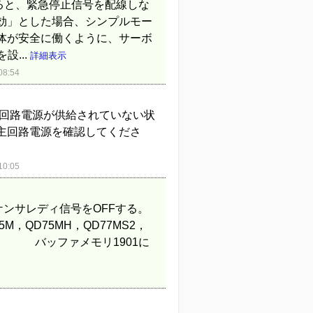
定すると、緊急停止信号を配線しな
：無効」とした場合、シンプルモー
体が安全に働くように、サーボ
...
詳細表示
8:54
主回路電源が供給されていない状
主回路電源を確認してくださ
0:05
ケンサレディ信号をOFFする。
5M，QD75MH，QD77MS2，
の場合】 バッファメモリ1901に