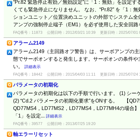
“Pr.82 緊急停止有効／無効設定”に「1：無効」を設
くても緊急停止になりません。 なお、“Pr.82” を「1
ションユニット／位置決めユニットの外部でシステム全
アンプの強制停止端子（EM1）を必ず使用した安全回路を設
FAQ番号：11873
公開日時：2012/03/21 10:39
更新日時：2025/07/01 0
アラーム2149
アラーム2149（主回路オフ警告）は、サーボアンプの
態でサーボオンすると発生します。サーボオンの条件や
い。
詳細表示
FAQ番号：18442
公開日時：2015/04/03 11:11
更新日時：2025/07/24 1
パラメータの初期化
パラメータの初期化は以下の手順で行います。 (1) シー
(2) “Cd.2 パラメータの初期化要求”をONする。 【QD7
QD77MS4，LD77MS2，LD77MS4，LD77MH4
「1」を設定...
詳細表示
FAQ番号：39577
公開日時：2013/07/25 19:20
軸エラーリセット