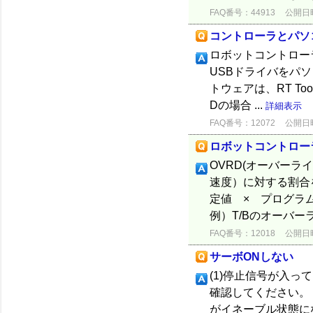
FAQ番号：44913
公開日時：
コントローラとパソコ
ロボットコントロー
USBドライバをパ
トウェアは、RT ToolB
Dの場合 ...
詳細表示
FAQ番号：12072
公開日時：
ロボットコントロー
OVRD(オーバー
速度）に対する割合
定値 × プログラ
例）T/Bのオーバーラ
FAQ番号：12018
公開日時：
サーボONしない
(1)停止信号が入っ
確認してください。
がイネーブル状態に