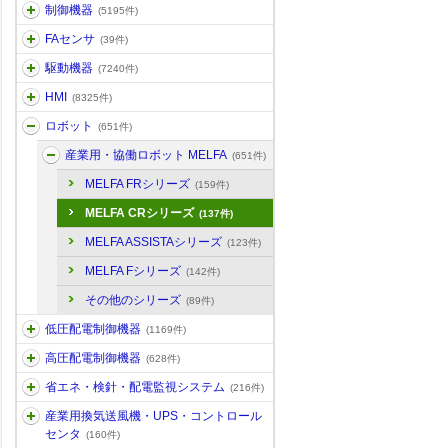
制御機器
(5195件)
FAセンサ
(39件)
駆動機器
(7240件)
HMI
(8325件)
ロボット
(651件)
産業用・協働ロボット MELFA
(651件)
MELFA FRシリーズ
(159件)
MELFA CRシリーズ
(137件)
MELFA ASSISTAシリーズ
(123件)
MELFA Fシリーズ
(142件)
その他のシリーズ
(89件)
低圧配電制御機器
(1169件)
高圧配電制御機器
(628件)
省エネ・検針・配電監視システム
(216件)
産業用換気送風機・UPS・コントロール
センタ
(160件)