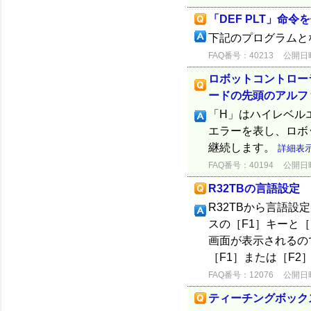
「DEF PLT」命
下記のプログラムとなります
FAQ番号：40213
公開日時：
ロボットコントロー
ードの先頭のアルフ
「H」はハイレベル
エラーを表し、ロボ
継続します。
詳細表
FAQ番号：40194
公開日時：
R32TBの言語設定
R32TBから言語設
スの［F1］キーと［
画面が表示されるので、［
［F1］または［F2］キ
FAQ番号：12076
公開日時：
ティーチングボック