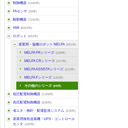
制御機器
(5195件)
FAセンサ
(39件)
駆動機器
(7240件)
HMI
(8325件)
ロボット
(651件)
産業用・協働ロボット MELFA
(651件)
MELFA FRシリーズ
(159件)
MELFA CRシリーズ
(137件)
MELFA ASSISTAシリーズ
(123件)
MELFA Fシリーズ
(142件)
その他のシリーズ
(89件)
低圧配電制御機器
(1169件)
高圧配電制御機器
(628件)
省エネ・検針・配電監視システム
(216件)
産業用換気送風機・UPS・コントロール
センタ
(160件)