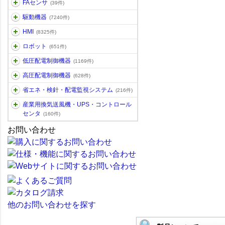
FAセンサ
(39件)
駆動機器
(7240件)
HMI
(8325件)
ロボット
(651件)
低圧配電制御機器
(1169件)
高圧配電制御機器
(628件)
省エネ・検針・配電監視システム
(216件)
産業用換気送風機・UPS・コントロール
センタ
(160件)
お問い合わせ
他のお問い合わせを探す