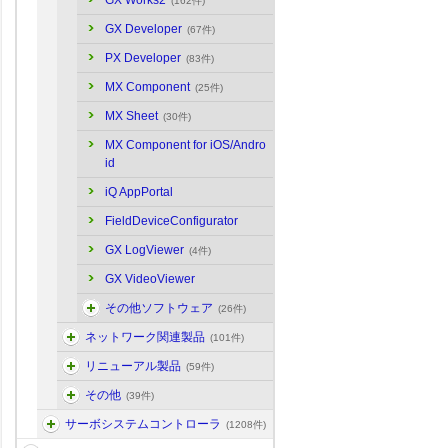
GX Works2
(162件)
GX Developer
(67件)
PX Developer
(83件)
MX Component
(25件)
MX Sheet
(30件)
MX Component for iOS/Andro
id
iQ AppPortal
FieldDeviceConfigurator
GX LogViewer
(4件)
GX VideoViewer
その他ソフトウェア
(26件)
ネットワーク関連製品
(101件)
リニューアル製品
(59件)
その他
(39件)
サーボシステムコントローラ
(1208件)