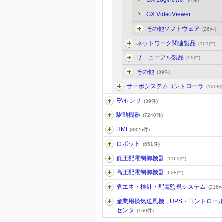
GX LogViewer
(4件)
GX VideoViewer
その他ソフトウェア
(26件)
ネットワーク関連製品
(101件)
リニューアル製品
(59件)
その他
(39件)
サーボシステムコントローラ
(1208
FAセンサ
(39件)
駆動機器
(7240件)
HMI
(8325件)
ロボット
(651件)
低圧配電制御機器
(1169件)
高圧配電制御機器
(628件)
省エネ・検針・配電監視システム
(216件
産業用換気送風機・UPS・コントロー
センタ
(160件)