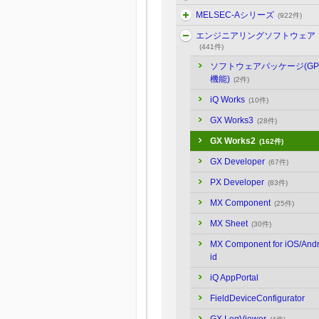
MELSEC-Aシリーズ
(922件)
エンジニアリングソフトウェア
(441件)
ソフトウェアパッケージ(GP
機能)
(2件)
iQ Works
(10件)
GX Works3
(28件)
GX Works2
(162件)
GX Developer
(67件)
PX Developer
(83件)
MX Component
(25件)
MX Sheet
(30件)
MX Component for iOS/And
id
iQ AppPortal
FieldDeviceConfigurator