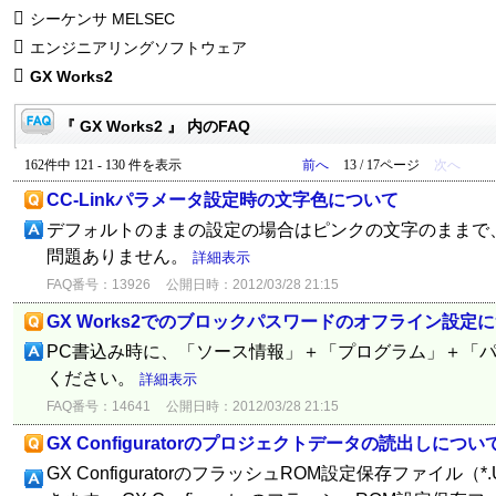
シーケンサ MELSEC
エンジニアリングソフトウェア
GX Works2
『 GX Works2 』 内のFAQ
162件中 121 - 130 件を表示
前へ
13 / 17ページ
次へ
CC-Linkパラメータ設定時の文字色について
デフォルトのままの設定の場合はピンクの文字のままで
問題ありません。
詳細表示
FAQ番号：13926
公開日時：2012/03/28 21:15
GX Works2でのブロックパスワードのオフライン設定
PC書込み時に、「ソース情報」＋「プログラム」＋「
ください。
詳細表示
FAQ番号：14641
公開日時：2012/03/28 21:15
GX Configuratorのプロジェクトデータの読出しについ
GX ConfiguratorのフラッシュROM設定保存ファイル