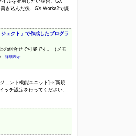
保存ファイルを流用したい場合、GX
書き込んだ後、GX Works2で読
プロジェクト」で作成したプログラ
1.56J以上の組合せで可能です。（メモ
い）
詳細表示
リジェント機能ユニット]⇒[新規
スイッチ設定を行ってください。