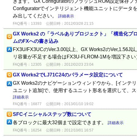
きます。 GX ConfiguratorのフラッシュROM設定
Configuratorでインテリジェント機能ユニットにデータを
み出してください。
詳細表示
FAQ番号：13393
公開日時：2012/03/28 21:15
GX Works2 の「ラベルありプロジェクト」「構造化
ムのFXへの書き込み
FX3U/FX3UCのVer.3.00以上、GX Works2のVer,
リ容量が不足する場合はFX3U-FLROM-1Mを増設下さ
FAQ番号：12305
公開日時：2012/02/23 23:04
GX Works2でLJ71C24のパラメータ設定について
GX Works2のナビゲーションウィンドウから、[インテ
ユニット追加]で、使用するユニット形名を選択して、
詳細表示
FAQ番号：16877
公開日時：2013/01/10 19:02
SFCイニシャルステップ数について
各ブロックに最大32個まで設定できます。
詳細表示
FAQ番号：16254
公開日時：2012/10/01 16:57