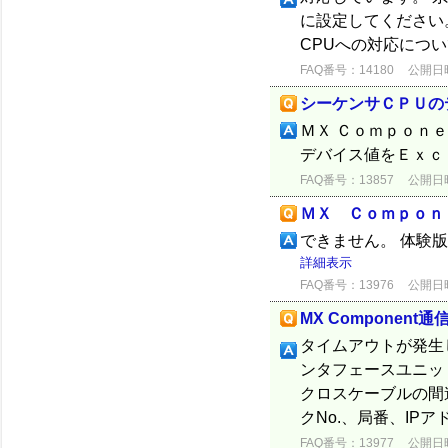
に設定してください。 ・
CPUへの対応につ
FAQ番号：14180
公開日時：
シーケンサＣＰＵの
ＭＸ Ｃｏｍｐｏｎ
デバイス値をＥｘｃ
FAQ番号：13857
公開日時：
ＭＸ Ｃｏｍｐｏｎ
できません。 体験
詳細表示
FAQ番号：13976
公開日時：
MX Compone
タイムアウトが発生し
ンタフェースユニッ
クロスケーブルの間
クNo.、局番、IP
FAQ番号：13977
公開日時：