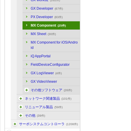
GX Works2
(162件)
GX Developer
(67件)
PX Developer
(83件)
MX Component
(25件)
MX Sheet
(30件)
MX Component for iOS/Andro
id
iQ AppPortal
FieldDeviceConfigurator
GX LogViewer
(4件)
GX VideoViewer
その他ソフトウェア
(26件)
ネットワーク関連製品
(101件)
リニューアル製品
(59件)
その他
(39件)
サーボシステムコントローラ
(1208件)