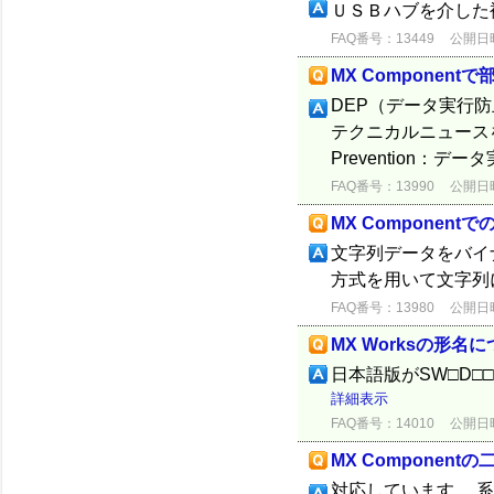
ＵＳＢハブを介した
FAQ番号：13449
公開日時：
MX Compone
DEP（データ実行
テクニカルニュースを参照願
Prevention：
FAQ番号：13990
公開日時：
MX Componen
文字列データをバイ
方式を用いて文字列
FAQ番号：13980
公開日時：
MX Worksの形名
日本語版がSW□D□□-
詳細表示
FAQ番号：14010
公開日時：
MX Componen
対応しています。 