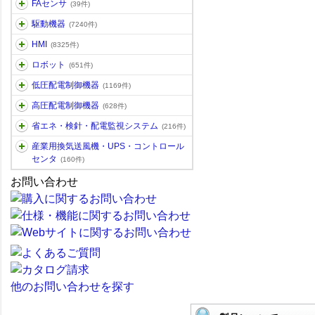
FAセンサ
(39件)
駆動機器
(7240件)
HMI
(8325件)
ロボット
(651件)
低圧配電制御機器
(1169件)
高圧配電制御機器
(628件)
省エネ・検針・配電監視システム
(216件)
産業用換気送風機・UPS・コントロール
センタ
(160件)
お問い合わせ
他のお問い合わせを探す