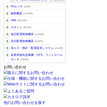
FAセンサ
(39件)
駆動機器
(7240件)
HMI
(8325件)
ロボット
(651件)
低圧配電制御機器
(1169件)
高圧配電制御機器
(628件)
省エネ・検針・配電監視システム
(216件)
産業用換気送風機・UPS・コントロール
センタ
(160件)
お問い合わせ
他のお問い合わせを探す