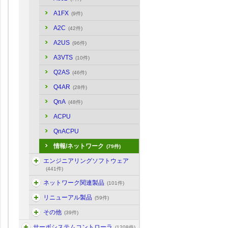
A1FX
(9件)
A2C
(42件)
A2US
(96件)
A3VTS
(10件)
Q2AS
(46件)
Q4AR
(28件)
QnA
(48件)
ACPU
QnACPU
情報/ネットワーク
(79件)
エンジニアリングソフトウェア
(441件)
ネットワーク関連製品
(101件)
リニューアル製品
(59件)
その他
(39件)
サーボシステムコントローラ
(1208件)