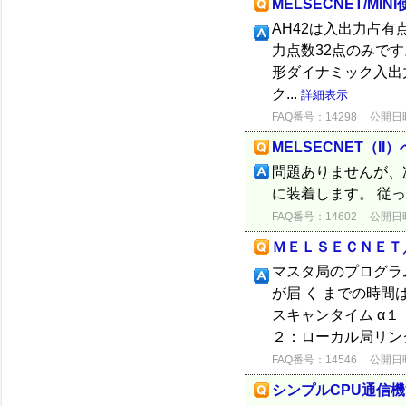
MELSECNET/MI
AH42は入出力占
力点数32点のみです
形ダイナミック入出力ユ
ク...
詳細表示
FAQ番号：14298
公開日時：
MELSECNET（I
問題ありませんが、次
に装着します。 従っ
FAQ番号：14602
公開日時：
ＭＥＬＳＥＣＮＥＴ
マスタ局のプログラ
が届 く までの時間
スキャンタイム α
２：ローカル局リンク
FAQ番号：14546
公開日時：
シンプルCPU通信機