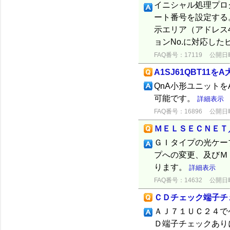
イニシャル処理プロ
ート番号を設定する。
示エリア（アドレス4
ョンNo.に対応したビッ
FAQ番号：17119
公開日時：
A1SJ61QBT1
QnA小形ユニットを
可能です。
詳細表示
FAQ番号：16896
公開日時：
ＭＥＬＳＥＣＮＥＴ
ＧＩタイプの光ケー
プへの変更、及びＭ
ります。
詳細表示
FAQ番号：14632
公開日時：
ＣＤチェック端子チ
ＡＪ７１ＵＣ２４で
Ｄ端子チェックあり