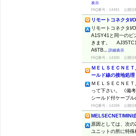
表示
FAQ番号：14491
公開日時：
リモートコネクタI
リモートコネクタI/Oユ
A1SY41と同一
きます。 AJ
A6TB...
詳細表示
FAQ番号：14300
公開日時：
ＭＥＬＳＥＣＮＥＴ
ールド線の接地処理
ＭＥＬＳＥＣＮＥＴ
って下さい。 《備
シールド付ケーブル
FAQ番号：14299
公開日時：
MELSECNET/M
原因としては、次の2
ユニットの所に特殊機