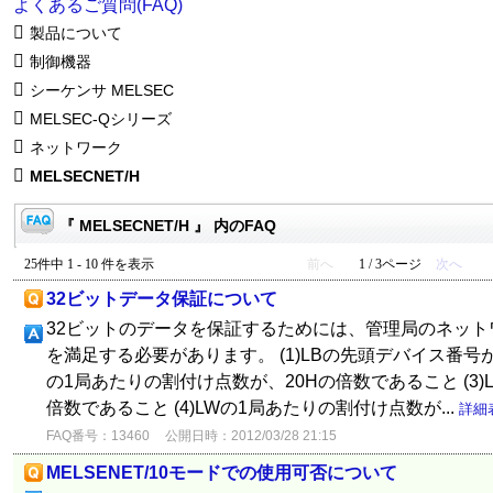
よくあるご質問(FAQ)
製品について
制御機器
シーケンサ MELSEC
MELSEC-Qシリーズ
ネットワーク
MELSECNET/H
『 MELSECNET/H 』 内のFAQ
25件中 1 - 10 件を表示
前へ
1 / 3ページ
次へ
32ビットデータ保証について
32ビットのデータを保証するためには、管理局のネッ
を満足する必要があります。 (1)LBの先頭デバイス番号が、
の1局あたりの割付け点数が、20Hの倍数であること (3
倍数であること (4)LWの1局あたりの割付け点数が...
詳細
FAQ番号：13460
公開日時：2012/03/28 21:15
MELSENET/10モードでの使用可否について