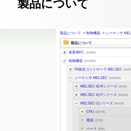
製品について
製品について
>
制御機器
>
シーケンサ MEL
製品について
産業用PC
(190件)
制御機器
(5195件)
FA統合コントローラ MELSEC
(84件
シーケンサ MELSEC
(3902件)
MELSEC iQ-Rシリーズ
(60件)
MELSEC iQ-Fシリーズ
(693件)
MELSEC-Qシリーズ
(861件)
CPU
(337件)
電源
(27件)
ベース
(6件)