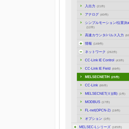
入出力
(21件)
アナログ
(40件)
シンプルモーション/位置決
(12件)
高速カウンタ/パルス入力
(6
情報
(149件)
ネットワーク
(262件)
CC-Link IE Control
(43件)
CC-Link IE Field
(69件)
MELSECNET/H
(25件)
CC-Link
(86件)
MELSECNET(Ⅱ)(/B)
(1件)
MODBUS
(17件)
FL-net(OPCN-2)
(19件)
オプション
(1件)
MELSEC-Lシリーズ
(185件)