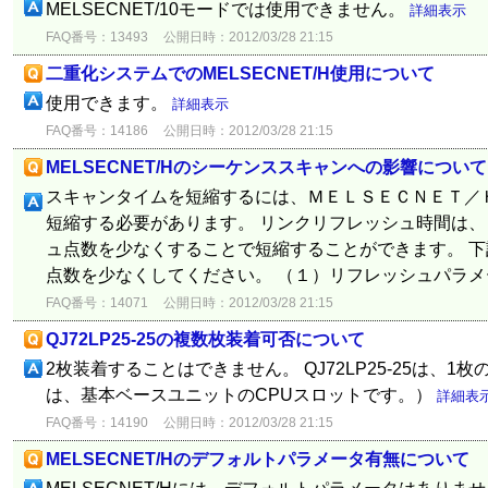
MELSECNET/10モードでは使用できません。
詳細表示
FAQ番号：13493
公開日時：2012/03/28 21:15
二重化システムでのMELSECNET/H使用について
使用できます。
詳細表示
FAQ番号：14186
公開日時：2012/03/28 21:15
MELSECNET/Hのシーケンススキャンへの影響について
スキャンタイムを短縮するには、ＭＥＬＳＥＣＮＥＴ／
短縮する必要があります。 リンクリフレッシュ時間は
ュ点数を少なくすることで短縮することができます。 
点数を少なくしてください。 （１）リフレッシュパラメー
FAQ番号：14071
公開日時：2012/03/28 21:15
QJ72LP25-25の複数枚装着可否について
2枚装着することはできません。 QJ72LP25-25は、1
は、基本ベースユニットのCPUスロットです。）
詳細表
FAQ番号：14190
公開日時：2012/03/28 21:15
MELSECNET/Hのデフォルトパラメータ有無について