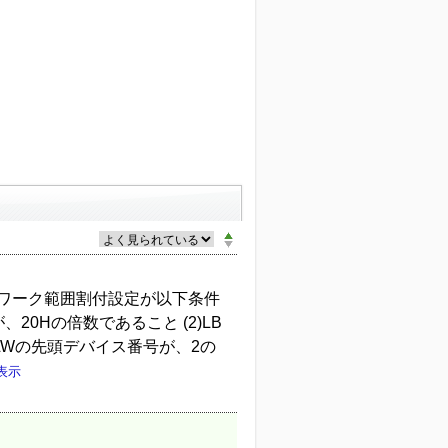
トワーク範囲割付設定が以下条件
20Hの倍数であること (2)LB
)LWの先頭デバイス番号が、2の
表示