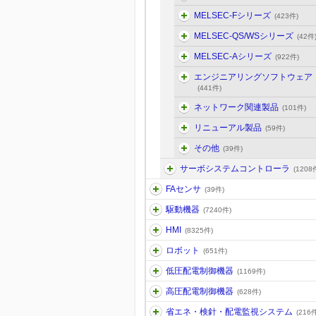
MELSEC-Fシリーズ
(423件)
MELSEC-QS/WSシリーズ
(42件
MELSEC-Aシリーズ
(922件)
エンジニアリングソフトウェア
(441件)
ネットワーク関連製品
(101件)
リニューアル製品
(59件)
その他
(39件)
サーボシステムコントローラ
(1208
FAセンサ
(39件)
駆動機器
(7240件)
HMI
(8325件)
ロボット
(651件)
低圧配電制御機器
(1169件)
高圧配電制御機器
(628件)
省エネ・検針・配電監視システム
(216件