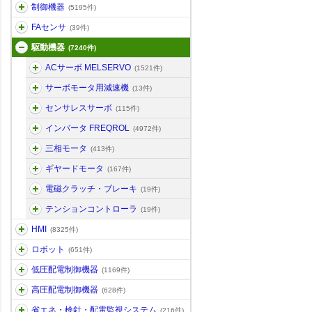
制御機器
(5195件)
FAセンサ
(39件)
駆動機器
(7240件)
ACサーボ MELSERVO
(1521件)
サーボモータ用減速機
(13件)
センサレスサーボ
(115件)
インバータ FREQROL
(4972件)
三相モータ
(413件)
ギヤードモータ
(167件)
電磁クラッチ・ブレーキ
(19件)
テンションコントローラ
(19件)
HMI
(8325件)
ロボット
(651件)
低圧配電制御機器
(1169件)
高圧配電制御機器
(628件)
省エネ・検針・配電監視システム
(216件)