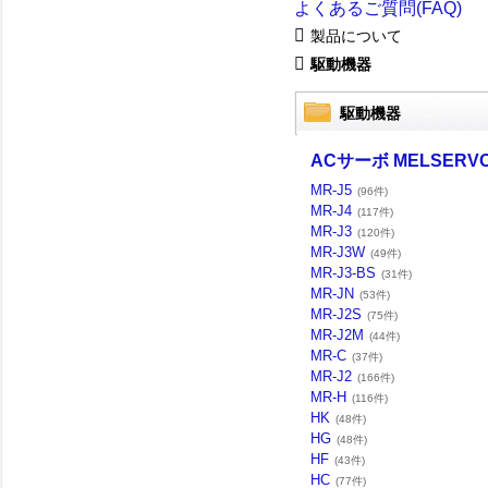
よくあるご質問(FAQ)
製品について
駆動機器
駆動機器
ACサーボ MELSERV
MR-J5
(96件)
MR-J4
(117件)
MR-J3
(120件)
MR-J3W
(49件)
MR-J3-BS
(31件)
MR-JN
(53件)
MR-J2S
(75件)
MR-J2M
(44件)
MR-C
(37件)
MR-J2
(166件)
MR-H
(116件)
HK
(48件)
HG
(48件)
HF
(43件)
HC
(77件)