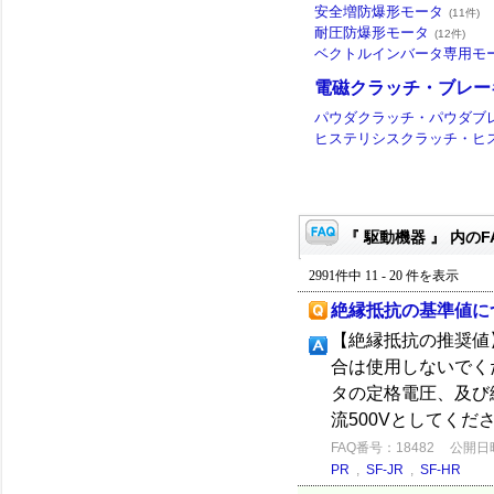
安全増防爆形モータ
(11件)
耐圧防爆形モータ
(12件)
ベクトルインバータ専用モ
電磁クラッチ・ブレー
パウダクラッチ・パウダブ
ヒステリシスクラッチ・ヒ
『 駆動機器 』 内のF
2991件中 11 - 20 件を表示
絶縁抵抗の基準値に
【絶縁抵抗の推奨値】
合は使用しないでく
タの定格電圧、及び
流500Vとしてくださ
FAQ番号：18482
公開日時：
PR
,
SF-JR
,
SF-HR