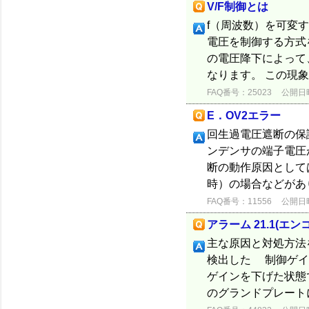
V/F制御とは
f（周波数）を可変す
電圧を制御する方式を
の電圧降下によって
なります。 この現象
FAQ番号：25023
公開日時：
E．OV2エラー
回生過電圧遮断の保
ンデンサの端子電圧
断の動作原因として
時）の場合などがあ
FAQ番号：11556
公開日時：
アラーム 21.1(エ
主な原因と対処方法
検出した 制御ゲイ
ゲインを下げた状態
のグランドプレート