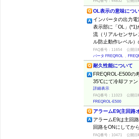
FAQ番号：44832
公開日時：
OL表示の意味につ
インバータの出力電
表示部に「OL」(*
流（リアルセンサレ
ル防止動作レベル）
FAQ番号：11654
公開日時：
バータ FREQROL
,
FREQ
耐久性能について
FREQROL-E5
35℃にて冷却ファン・
詳細表示
FAQ番号：11023
公開日時：
FREQROL-E500
アラームE9(主回路
アラームE9は主回
回路をONにしてか
FAQ番号：10471
公開日時：