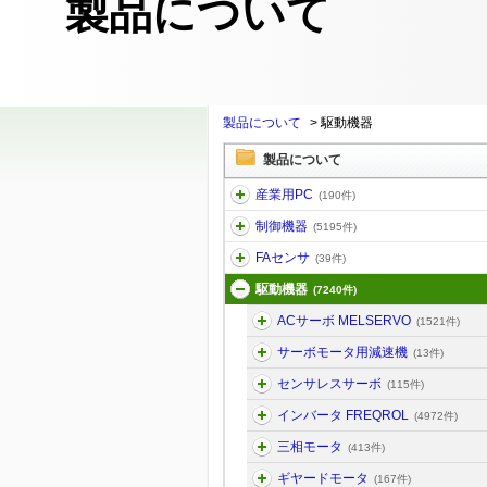
製品について
製品について
>
駆動機器
製品について
産業用PC
(190件)
制御機器
(5195件)
FAセンサ
(39件)
駆動機器
(7240件)
ACサーボ MELSERVO
(1521件)
サーボモータ用減速機
(13件)
センサレスサーボ
(115件)
インバータ FREQROL
(4972件)
三相モータ
(413件)
ギヤードモータ
(167件)