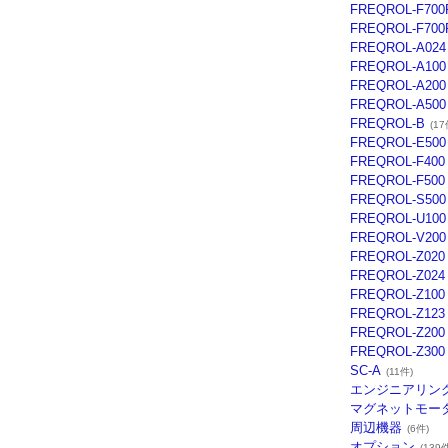
FREQROL-F700
FREQROL-F700
FREQROL-A024
FREQROL-A100
FREQROL-A200
FREQROL-A500
FREQROL-B
(17
FREQROL-E500
FREQROL-F400
FREQROL-F500
FREQROL-S500
FREQROL-U100
FREQROL-V200
FREQROL-Z020
FREQROL-Z024
FREQROL-Z100
FREQROL-Z123
FREQROL-Z200
FREQROL-Z300
SC-A
(11件)
エンジニアリン
マグネットモー
周辺機器
(6件)
オプション
(139