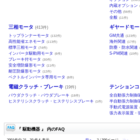
内蔵オプション
その他
(56件)
全般
(11件)
三相モータ
ギヤードモー
(413件)
トップランナーモータ
GM共通
(132件)
(123件)
高性能省エネモータ
海外関連
(113件)
(17件)
標準三相モータ
防塵・防水関連
(74件)
インバータ駆動用モータ
S-PM関連
(6件)
(10件)
ブレーキ付モータ
(30件)
安全増防爆形モータ
(11件)
耐圧防爆形モータ
(12件)
ベクトルインバータ専用モータ
(8件)
電磁クラッチ・ブレーキ
テンションコ
(19件)
パウダクラッチ・パウダブレーキ
全自動張力制御
(18件)
ヒステリシスクラッチ・ヒステリシスブレーキ
半自動張力制御
(1件)
手動式電源装置
張力表示装置・
『 駆動機器 』 内のFAQ