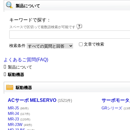
製品について
キーワードで探す：
スペースで区切って複数語検索が可能です
文章で検索
検索条件
よくあるご質問(FAQ)
製品について
駆動機器
駆動機器
ACサーボ MELSERVO
サーボモータ
(1521件)
MR-J5
GRシリーズ
(96件)
(13
MR-J4
(117件)
MR-J3
(120件)
MR-J3W
(49件)