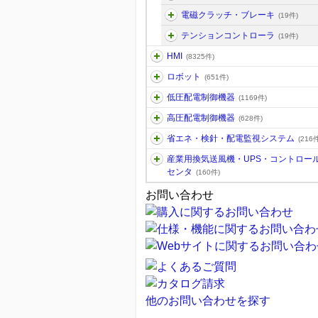
電磁クラッチ・ブレーキ
(19件)
テンションコントローラ
(19件)
HMI
(8325件)
ロボット
(651件)
低圧配電制御機器
(1169件)
高圧配電制御機器
(628件)
省エネ・検針・配電監視システム
(216件
産業用換気送風機・UPS・コントロー
センタ
(160件)
お問い合わせ
他のお問い合わせを探す