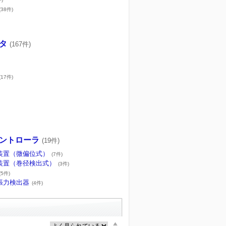
(38件)
タ
(167件)
(17件)
ントローラ
(19件)
装置（微偏位式）
(7件)
装置（巻径検出式）
(3件)
(5件)
張力検出器
(4件)