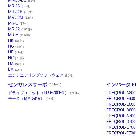
MR-J3-BS
(31件)
MR-JN
(53件)
MR-J2S
(75件)
MR-J2M
(44件)
MR-C
(37件)
MR-J2
(166件)
MR-H
(116件)
HK
(48件)
HG
(48件)
HF
(43件)
HC
(77件)
HA
(50件)
LM
(1件)
エンジニアリングソフトウェア
(30件)
センサレスサーボ
インバータ F
(115件)
ドライブユニット（FR-E700EX）
FREQROL-A800
(71件)
モータ（MM-GKR）
FREQROL-F800
(25件)
FREQROL-E800
FREQROL-D800
FREQROL-A700
FREQROL-D700
FREQROL-E700
FREQROL-F700