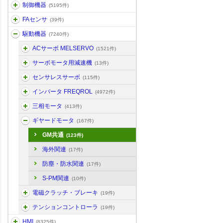
制御機器
(5195件)
FAセンサ
(39件)
駆動機器
(7240件)
ACサーボ MELSERVO
(1521件)
サーボモータ用減速機
(13件)
センサレスサーボ
(115件)
インバータ FREQROL
(4972件)
三相モータ
(413件)
ギヤードモータ
(167件)
GM共通
(123件)
海外関連
(17件)
防塵・防水関連
(17件)
S-PM関連
(10件)
電磁クラッチ・ブレーキ
(19件)
テンションコントローラ
(19件)
HMI
(8325件)