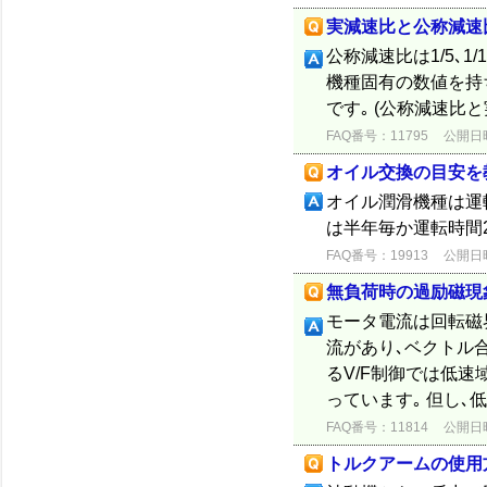
実減速比と公称減速
公称減速比は1/5､1
機種固有の数値を持ちま
です｡ (公称減速
FAQ番号：11795
公開日時：
オイル交換の目安を
オイル潤滑機種は運
は半年毎か運転時間
FAQ番号：19913
公開日時：
無負荷時の過励磁現
モータ電流は回転磁
流があり､ベクトル
るV/F制御では低
っています｡ 但し､
FAQ番号：11814
公開日時：
トルクアームの使用