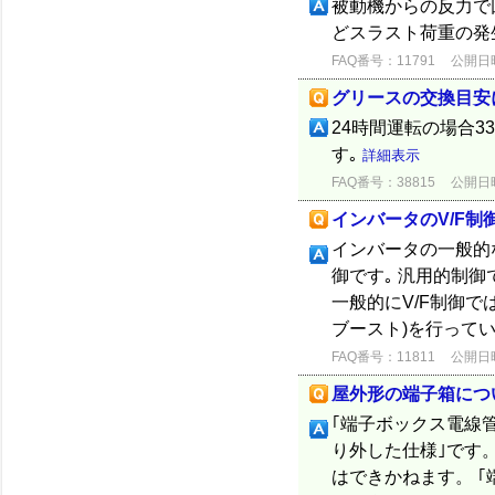
被動機からの反力で
どスラスト荷重の発
FAQ番号：11791
公開日時：
グリースの交換目安
24時間運転の場合3
す｡
詳細表示
FAQ番号：38815
公開日時：
インバータのV/F制
インバータの一般的
御です｡ 汎用的制
一般的にV/F制御
ブースト)を行って
FAQ番号：11811
公開日時：
屋外形の端子箱につ
｢端子ボックス電線管
り外した仕様｣です
はできかねます。 