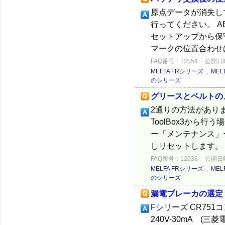
原点データが消失し
行ってください。 
セットアップから保守
マークの位置合わせは2
FAQ番号：12054
公開日時：
MELFA FRシリーズ
,
MEL
のシリーズ
グリースとベルトの
2通りの方法があります
ToolBox3から
ー「メンテナンス」
しリセットします。 .
FAQ番号：12036
公開日時：
MELFA FRシリーズ
,
MEL
のシリーズ
漏電ブレーカの選定
Fシリーズ CR751コ
240V-30mA (三菱電