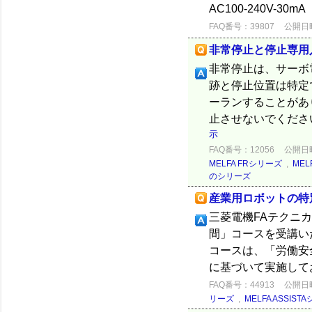
AC100-240V-30m
FAQ番号：39807
公開日時：
非常停止と停止専用
非常停止は、サーボ
跡と停止位置は特定
ーランすることがあ
止させないでくださ
示
FAQ番号：12056
公開日時：
MELFA FRシリーズ
,
MEL
のシリーズ
産業用ロボットの特
三菱電機FAテクニカ
間」コースを受講い
コースは、「労働安
に基づいて実施してお
FAQ番号：44913
公開日時：
リーズ
,
MELFA ASSIST