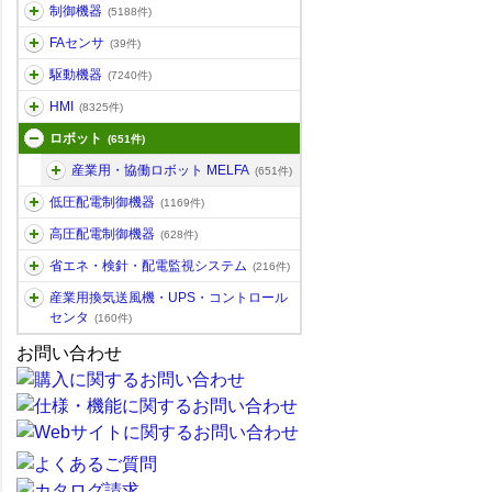
制御機器
(5188件)
FAセンサ
(39件)
駆動機器
(7240件)
HMI
(8325件)
ロボット
(651件)
産業用・協働ロボット MELFA
(651件)
低圧配電制御機器
(1169件)
高圧配電制御機器
(628件)
省エネ・検針・配電監視システム
(216件)
産業用換気送風機・UPS・コントロール
センタ
(160件)
お問い合わせ