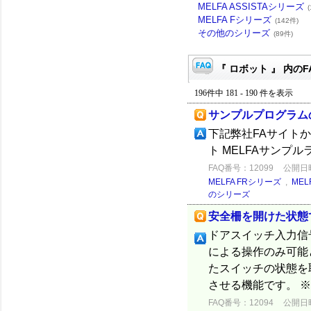
MELFA ASSISTAシリーズ
MELFA Fシリーズ
(142件)
その他のシリーズ
(89件)
『 ロボット 』 内のF
196件中 181 - 190 件を表示
サンプルプログラム
下記弊社FAサイト
ト MELFAサンプ
FAQ番号：12099
公開日時：
MELFA FRシリーズ
,
MEL
のシリーズ
安全柵を開けた状態
ドアスイッチ入力信
による操作のみ可能
たスイッチの状態を
させる機能です。 ※各
FAQ番号：12094
公開日時：