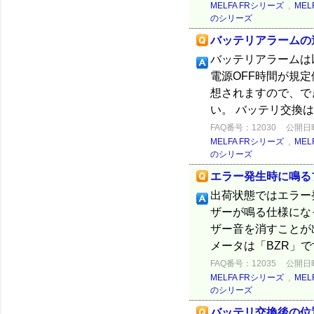
MELFA FRシリーズ
,
MEL
のシリーズ
バッテリアラームの違い
バッテリアラームは以
電源OFF時間が規
想されますので、で
い。 バッテリ交換は
FAQ番号：12030
公開日時：
MELFA FRシリーズ
,
MEL
のシリーズ
エラー発生時に鳴る
出荷状態ではエラー
ザーが鳴る仕様にな
ザー音を消すことが
メータは「BZR」で
FAQ番号：12035
公開日時：
MELFA FRシリーズ
,
MEL
のシリーズ
バッテリ交換後の位