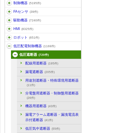
制御機器
(5195件)
FAセンサ
(39件)
駆動機器
(7240件)
HMI
(8325件)
ロボット
(651件)
低圧配電制御機器
(1169件)
低圧遮断器
(720件)
配線用遮断器
(195件)
漏電遮断器
(205件)
用途別遮断器・特殊環境用遮断器
(11件)
分電盤用遮断器・制御盤用遮断器
(26件)
機器用遮断器
(43件)
漏電アラーム遮断器・漏洩電流表
示付遮断器
(41件)
低圧気中遮断器
(55件)