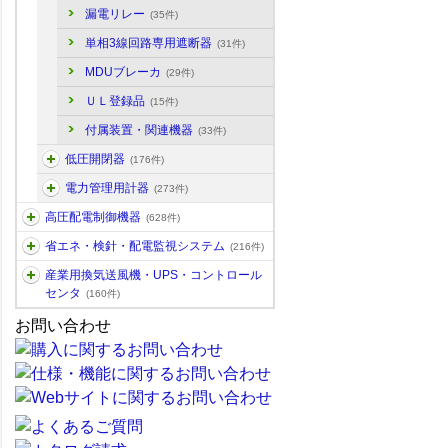
漏電リレー
(35件)
単相3線回路専用遮断器
(31件)
MDUブレーカ
(29件)
ＵＬ登録品
(15件)
付属装置・関連機器
(33件)
低圧開閉器
(176件)
電力管理用計器
(273件)
高圧配電制御機器
(628件)
省エネ・検針・配電監視システム
(216件)
産業用換気送風機・UPS・コントロール
センタ
(160件)
お問い合わせ