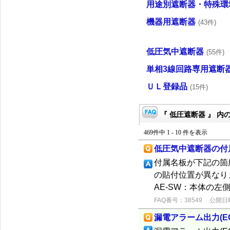
用途別遮断器・特殊環
機器用遮断器
(43件)
低圧気中遮断器
(55件)
単相3線回路専用遮断
ＵＬ登録品
(15件)
『 低圧遮断器 』 内の
469件中 1 - 10 件を表示
低圧気中遮断器の付
付属名板が下記の箇
の貼付位置が異なります
AE-SW：本体の左
FAQ番号：38549
公開日時：
漏電アラーム出力(E