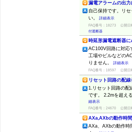
漏電アラームの出力
自己保持です。リセ
い。
詳細表示
FAQ番号：18273
公開日時：
付遮断器
時延形漏電遮断器にA
AC100V回路に
工場やビルなどのAC
りません。
詳細表示
FAQ番号：18597
公開日時：
リセット回路の配線
1.リセット回路の配
です。 2.2mを
細表示
FAQ番号：24670
公開日時：
AXa,AXbの動作時
AXa、AXbの動作