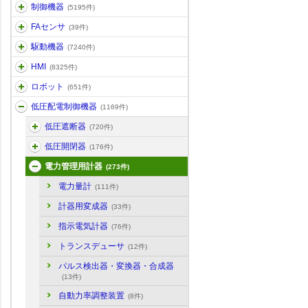
制御機器
(5195件)
FAセンサ
(39件)
駆動機器
(7240件)
HMI
(8325件)
ロボット
(651件)
低圧配電制御機器
(1169件)
低圧遮断器
(720件)
低圧開閉器
(176件)
電力管理用計器
(273件)
電力量計
(111件)
計器用変成器
(33件)
指示電気計器
(76件)
トランスデューサ
(12件)
パルス検出器・変換器・合成器
(13件)
自動力率調整装置
(8件)