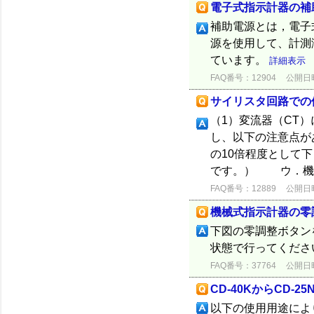
電子式指示計器の補
補助電源とは，電子
源を使用して、計測
ています。
詳細表示
FAQ番号：12904
公開日時：
サイリスタ回路での
（1）変流器（CT
し、以下の注意点
の10倍程度として
です。） ウ．機種
FAQ番号：12889
公開日時：
機械式指示計器の零
下図の零調整ボタン
状態で行ってくださ
FAQ番号：37764
公開日時：
CD-40KからCD-
以下の使用用途により選