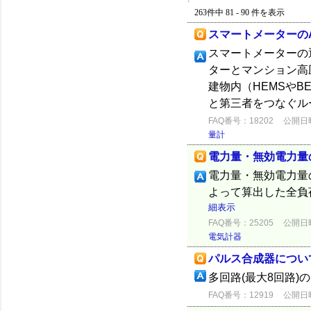
263件中 81 - 90 件を表示
スマートメーターの
スマートメーターの
ターとマンション高
建物内（HEMSやB
と第三者をつなぐルー
FAQ番号：18202
公開日時：
量計
電力量・無効電力量の
電力量・無効電力量
よって算出した全負
細表示
FAQ番号：25205
公開日時：
電気計器
パルス合成器につい
多回路(最大8回路)
FAQ番号：12919
公開日時：