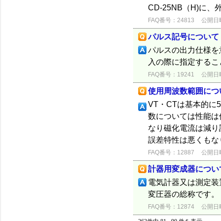
CD-25NB（H)
FAQ番号：24813
公開日時：
パルス記号について
パルスの出力仕様を
入の際に指定するこ
FAQ番号：19241
公開日時：
使用周波数範囲につ
VT・CTは基本的に
数については性能は
なり磁化電流は減り
誤差特性は悪くもなり
FAQ番号：12887
公開日時：
計器用変成器につい
電気計器又は測定装
変圧器の総称です。
FAQ番号：12874
公開日時：