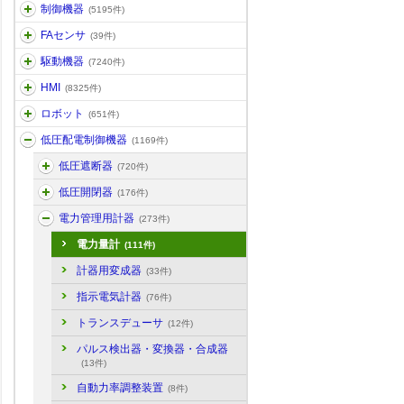
制御機器
(5195件)
FAセンサ
(39件)
駆動機器
(7240件)
HMI
(8325件)
ロボット
(651件)
低圧配電制御機器
(1169件)
低圧遮断器
(720件)
低圧開閉器
(176件)
電力管理用計器
(273件)
電力量計
(111件)
計器用変成器
(33件)
指示電気計器
(76件)
トランスデューサ
(12件)
パルス検出器・変換器・合成器
(13件)
自動力率調整装置
(8件)