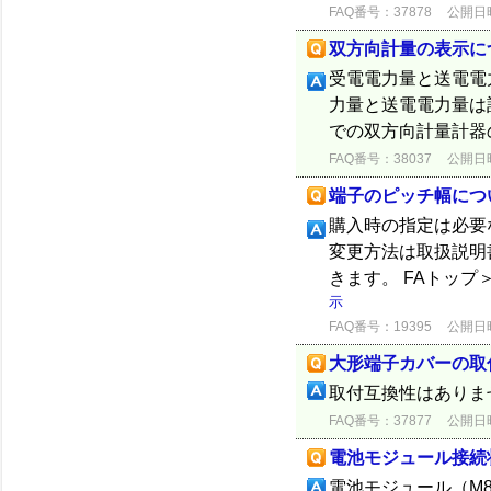
FAQ番号：37878
公開日時：
双方向計量の表示につ
受電電力量と送電電力
力量と送電電力量は
での双方向計量計器の形
FAQ番号：38037
公開日時：
端子のピッチ幅につい
購入時の指定は必要
変更方法は取扱説明
きます。 FAトッ
示
FAQ番号：19395
公開日時：
大形端子カバーの取
取付互換性はありま
FAQ番号：37877
公開日時：
電池モジュール接続
電池モジュール（M