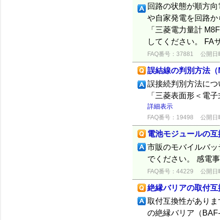
回路の状態が順方向
や自家発電を回路か
「三菱電力量計 M8
してください。 FAサ
FAQ番号：37881
公開日時：
誤結線の判別方法（
誤接続判別方法につ
「三菱表面形＜電子式
詳細表示
FAQ番号：19498
公開日時：
電池モジュールの互
市販のモバイルバッ
でください。 感電
FAQ番号：44229
公開日時：
絶縁バリアの取付互
取付互換性があります
の絶縁バリア（BAF