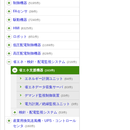
制御機器
(5195件)
FAセンサ
(39件)
駆動機器
(7240件)
HMI
(8325件)
ロボット
(651件)
低圧配電制御機器
(1169件)
高圧配電制御機器
(628件)
省エネ・検針・配電監視システム
(216件)
省エネ支援機器
(163件)
エネルギー計測ユニット
(64件)
省エネデータ収集サーバ
(63件)
デマンド監視制御装置
(33件)
電力計測／絶縁監視ユニット
(3件)
検針・配電監視システム
(53件)
産業用換気送風機・UPS・コントロール
センタ
(160件)