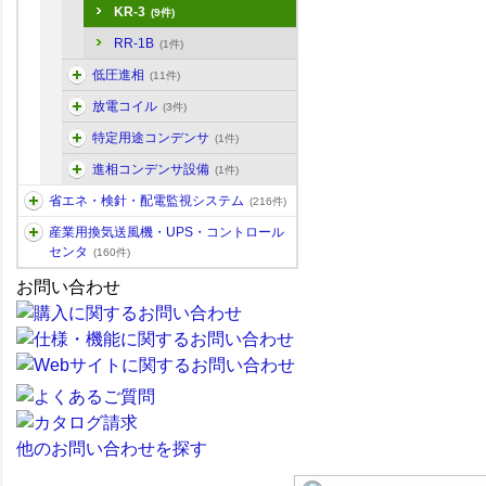
KR-3
(9件)
RR-1B
(1件)
低圧進相
(11件)
放電コイル
(3件)
特定用途コンデンサ
(1件)
進相コンデンサ設備
(1件)
省エネ・検針・配電監視システム
(216件)
産業用換気送風機・UPS・コントロール
センタ
(160件)
お問い合わせ
他のお問い合わせを探す