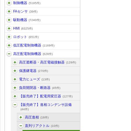
制御機器
(5195件)
FAセンサ
(39件)
駆動機器
(7240件)
HMI
(8325件)
ロボット
(651件)
低圧配電制御機器
(1169件)
高圧配電制御機器
(628件)
高圧遮断器・高圧電磁接触器
(129件)
保護継電器
(270件)
電力ヒューズ
(13件)
負荷開閉器・断路器
(45件)
【販売終了】配電用変圧器
(127件)
【販売終了】進相コンデンサ設備
(44件)
高圧進相
(18件)
直列リアクトル
(10件)