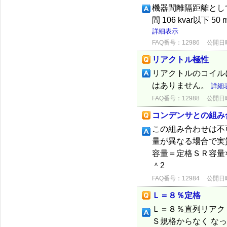
機器間離隔距離とし
間 106 kvar以下 50 
詳細表示
FAQ番号：12986
公開日時：
リアクトル極性
リアクトルのコイル
はありません。
詳細
FAQ番号：12988
公開日時：
コンデンサとの組み
この組み合わせは不
量が異なる場合で実
容量＝定格ＳＲ容量
＾2 ＝6.38×（5
FAQ番号：12984
公開日時：
Ｌ＝８％定格
Ｌ＝８％直列リアク
Ｓ規格からなく な