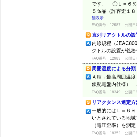
です。 ①Ｌ＝６％
５％品（許容歪１８
細表示
FAQ番号：12987
公開日時：
直列リアクトルの設
内線規程（JEAC80
クトルの設置が義務
FAQ番号：12983
公開日時：
周囲温度による分類
Ａ種→最高周囲温度
鎖配電盤内仕様） 
FAQ番号：18349
公開日時：
リアクタンス選定方
一般的にはＬ＝６％
いとされている地域
（電圧歪率）を測定
FAQ番号：18352
公開日時：