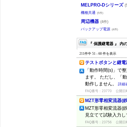
MELPRO-Dシリーズ
(
機種共通
(5件)
周辺機器
(4件)
バックアップ電源
(4件)
『 保護継電器 』 内の
211件中 51 - 60 件を表示
テストボタンと継電
「動作時間(s)」
ます。 ただし、「動
動作しません。
詳細
FAQ番号：23770
公開日時：
MZT形零相変流器(
MZT形零相変流器(
見立てて試験入力し
FAQ番号：23756
公開日時：