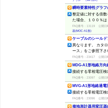
チリレー（MP11A）
瞬時要素特性グラフ
整定値に対する倍数
た場合、１００％は
FAQ番号：13119
公開日時：
器(MOC-A1形)
ケーブルのシールド
異なります。 カタ
ース」をご参照下さい
FAQ番号：23417
公開日時：
MDG-A1形地絡方
接続する零相電圧検
FAQ番号：23097
公開日時：
MVG-A1形地絡過
接続する零相電圧検
FAQ番号：23096
公開日時：
接地形計器用変圧器(