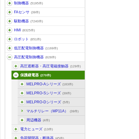
制御機器
(5195件)
FAセンサ
(39件)
駆動機器
(7240件)
HMI
(8325件)
ロボット
(651件)
低圧配電制御機器
(1169件)
高圧配電制御機器
(628件)
高圧遮断器・高圧電磁接触器
(129件)
保護継電器
(270件)
MELPRO-Aシリーズ
(183件)
MELPRO-Sシリーズ
(39件)
MELPRO-Dシリーズ
(5件)
マルチリレー（MP11A）
(39件)
周辺機器
(4件)
電力ヒューズ
(13件)
負荷開閉器・断路器
(45件)