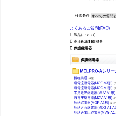
検索条件
よくあるご質問(FAQ)
製品について
高圧配電制御機器
保護継電器
保護継電器
MELPRO-Aシリー
機種共通
(6件)
過電流継電器(MOC-A3形)
(
過電流継電器(MOC-A1形)
(
不足電圧継電器(MUV-A1形)
過電圧継電器(MOV-A1形)
(
地絡継電器(MGR-A1形)
(22
地絡方向継電器(MDG-A1,A2
地絡過電圧継電器(MVG-A1,