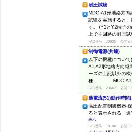
耐圧試験
MDG-A1形地絡方
試験を実施すると、
す。 (Y1とY2端
上で主回路の耐圧試
FAQ番号：20635
公開日時：
制御電源(共通)
以下の機種について
A1,A2形地絡方向継
ーズの上記以外の機
種 MOC-A1形
FAQ番号：23662
公開日時：
過電流(51)動作時
高圧配電制御機器-保
ると表示される「過電
表示
FAQ番号：18100
公開日時：