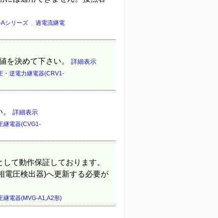
O-Aシリーズ
,
過電流継電
定値を決めて下さい。
詳細表示
・逆電力継電器(CRV1-
い。
詳細表示
継電器(CVG1-
置として動作保証しております。
零相電圧検出器)へ更新する必要が
継電器(MVG-A1,A2形)