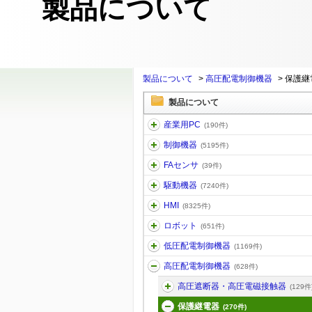
製品について
製品について
>
高圧配電制御機器
>
保護継
製品について
産業用PC
(190件)
制御機器
(5195件)
FAセンサ
(39件)
駆動機器
(7240件)
HMI
(8325件)
ロボット
(651件)
低圧配電制御機器
(1169件)
高圧配電制御機器
(628件)
高圧遮断器・高圧電磁接触器
(129件
保護継電器
(270件)