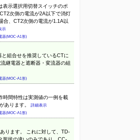
は表示選択用切替スイッチのポ
CT2次側の電流が2A以下で消灯
合、CT2次側の電流が1.1A以
表示
器(MOC-A1形)
電器と組合せを推奨しているCTに
過電流継電器と遮断器・変流器の組
器(MOC-A1形)
作時間特性は実測値の一例を載
差があります。
詳細表示
器(MOC-A1形)
あります。 これに対して、TD-
タ形状の違いのみであり、CC-