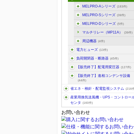
MELPRO-Aシリーズ
(183件)
MELPRO-Sシリーズ
(39件)
MELPRO-Dシリーズ
(5件)
マルチリレー（MP11A）
(39件)
周辺機器
(4件)
電力ヒューズ
(13件)
負荷開閉器・断路器
(45件)
【販売終了】配電用変圧器
(127件)
【販売終了】進相コンデンサ設備
(44件)
省エネ・検針・配電監視システム
(216件
産業用換気送風機・UPS・コントロー
センタ
(160件)
お問い合わせ