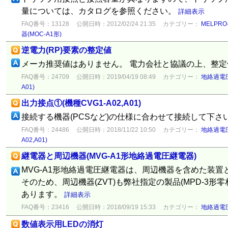
量については、カタログを参照ください。
詳細表示
FAQ番号：13128
公開日時：2012/02/24 21:35
カテゴリー：
MELPR
器(MOC-A1形)
逆電力(RP)要素の整定値
メーカ推奨値はありません。 電力会社と協議の上、整
FAQ番号：24709
公開日時：2019/04/19 08:49
カテゴリー：
地絡過電圧
A01)
出力接点①(機種CVG1-A02,A01)
接続する機器(PCSなど)の仕様に合わせて接続して下さ
FAQ番号：24486
公開日時：2018/11/22 10:50
カテゴリー：
地絡過電圧
A02,A01)
継電器と周辺機器(MVG-A1形地絡過電圧継電器)
MVG-A1形地絡過電圧継電器は、周辺機器を含めた装
そのため、周辺機器(ZVT)も弊社指定の製品(MPD-3形
あります。
詳細表示
FAQ番号：23416
公開日時：2018/09/19 15:33
カテゴリー：
地絡過電圧
数値表示用LEDの消灯