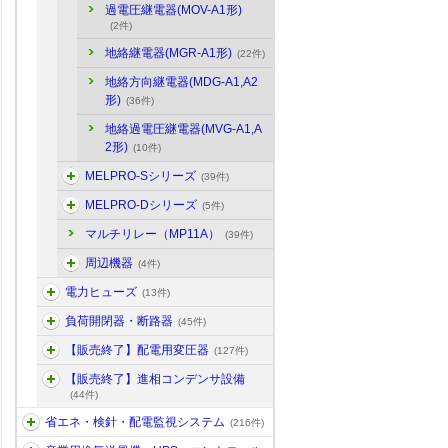
過電圧継電器(MOV-A1形)
(2件)
地絡継電器(MGR-A1形)
(22件)
地絡方向継電器(MDG-A1,A2
形)
(36件)
地絡過電圧継電器(MVG-A1,A
2形)
(10件)
MELPRO-Sシリーズ
(39件)
MELPRO-Dシリーズ
(5件)
マルチリレー（MP11A）
(39件)
周辺機器
(4件)
電力ヒューズ
(13件)
負荷開閉器・断路器
(45件)
【販売終了】配電用変圧器
(127件)
【販売終了】進相コンデンサ設備
(44件)
省エネ・検針・配電監視システム
(216件)