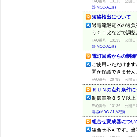
FAQ番号：13113
公開日時：
器(MOC-A1形)
短絡検出について
過電流継電器の過負
うＣＴ比などで調整
FAQ番号：13133
公開日時：
器(MOC-A1形)
電灯回路からの制御
ご使用いただけます
間が保護できません
FAQ番号：20798
公開日時：
ＲＵＮの点灯条件に
制御電源８５Ｖ以上
FAQ番号：13136
公開日時：
電器(MDG-A1,A2形)
組合せ変成器につい
組合せ不可です。当