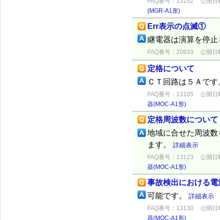
FAQ番号：13152
公開日時：
(MGR-A1形)
Err表示の点滅①
継電器は演算を停止
FAQ番号：20633
公開日時：
定格について
ＣＴ回路は５Ａです
FAQ番号：13105
公開日時：
器(MOC-A1形)
定格周波数について
地域に合せた周波数
ます。
詳細表示
FAQ番号：13123
公開日時：
器(MOC-A1形)
事故検出における電
可能です。
詳細表示
FAQ番号：13130
公開日時：
器(MOC-A1形)