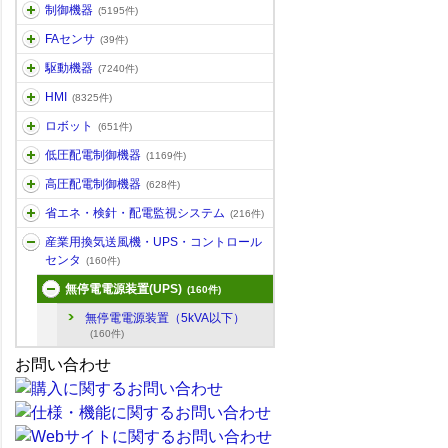
制御機器
(5195件)
FAセンサ
(39件)
駆動機器
(7240件)
HMI
(8325件)
ロボット
(651件)
低圧配電制御機器
(1169件)
高圧配電制御機器
(628件)
省エネ・検針・配電監視システム
(216件)
産業用換気送風機・UPS・コントロール
センタ
(160件)
無停電電源装置(UPS)
(160件)
無停電電源装置（5kVA以下）
(160件)
お問い合わせ