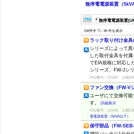
無停電電源装置（5kV
『 無停電電源装置(UP
160件中 71 - 80 件を表示
ラック取り付け金具の
シリーズによって異な
した取付金具を付属
てEIA規格に対応し
シリーズ、FW-Jシ
FAQ番号：25260
公開日時：
ファン交換（FW-V
ユーザにて交換可能
す。
詳細表示
FAQ番号：13249
公開日時：
電電源装置（5kVA以下）
保守部品（FW-SEB
増設バッテリ1台分の