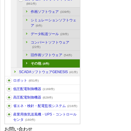
(861件)
作画ソフトウェア
(339件)
シミュレーションソフトウェ
ア
(6件)
データ転送ツール
(28件)
コンバートソフトウェア
(22件)
旧作画ソフトウェア
(54件)
その他
(4件)
SCADAソフトウェアGENESIS
(41件)
ロボット
(651件)
低圧配電制御機器
(1169件)
高圧配電制御機器
(628件)
省エネ・検針・配電監視システム
(216件)
産業用換気送風機・UPS・コントロール
センタ
(160件)
お問い合わせ