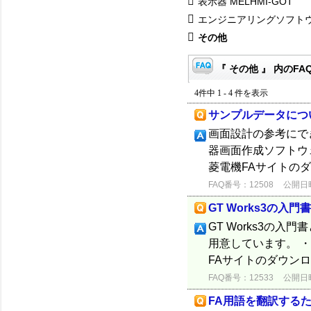
表示器 MELHMI-GOT
エンジニアリングソフト
その他
『 その他 』 内のFA
4件中 1 - 4 件を表示
サンプルデータにつ
画面設計の参考にで
器画面作成ソフトウェア M
菱電機FAサイトの
FAQ番号：12508
公開日時：
GT Works3の入
GT Works3の
用意しています。 ・G
FAサイトのダウン
FAQ番号：12533
公開日時：
FA用語を翻訳する