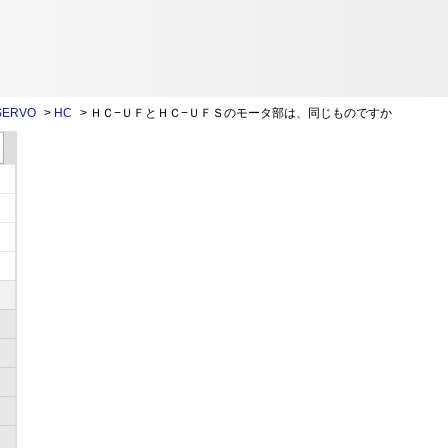
SERVO
>
HC
>
ＨＣ−ＵＦとＨＣ−ＵＦＳのモータ部は、同じものですか