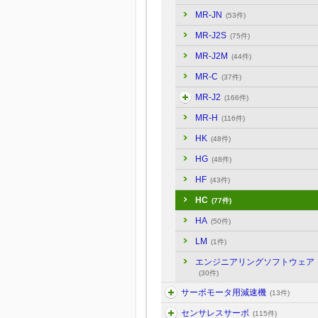
MR-JN
(53件)
MR-J2S
(75件)
MR-J2M
(44件)
MR-C
(37件)
MR-J2
(166件)
MR-H
(116件)
HK
(48件)
HG
(48件)
HF
(43件)
HC
(77件)
HA
(50件)
LM
(1件)
エンジニアリングソフトウェア
(30件)
サーボモータ用減速機
(13件)
センサレスサーボ
(115件)