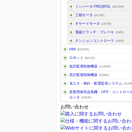
インバータ FREQROL
(4972件)
三相モータ
(413件)
ギヤードモータ
(167件)
電磁クラッチ・ブレーキ
(19件)
テンションコントローラ
(19件)
HMI
(8325件)
ロボット
(651件)
低圧配電制御機器
(1169件)
高圧配電制御機器
(628件)
省エネ・検針・配電監視システム
(216件
産業用換気送風機・UPS・コントロー
センタ
(160件)
お問い合わせ