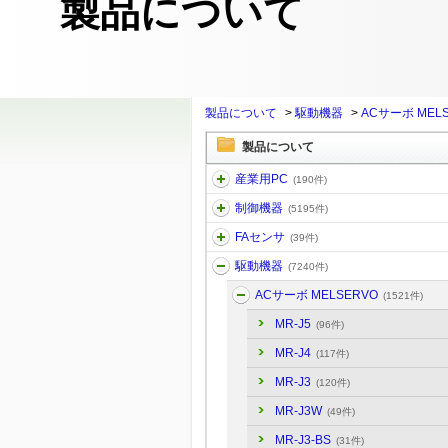
製品について
製品について
>
駆動機器
>
ACサーボ MEL
製品について
産業用PC
(190件)
制御機器
(5195件)
FAセンサ
(39件)
駆動機器
(7240件)
ACサーボ MELSERVO
(1521件)
MR-J5
(96件)
MR-J4
(117件)
MR-J3
(120件)
MR-J3W
(49件)
MR-J3-BS
(31件)