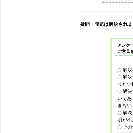
疑問・問題は解決されま
アンケー
ご意見
解決
解決
りたい
解決
いてあ
きない
解決
明が不
その