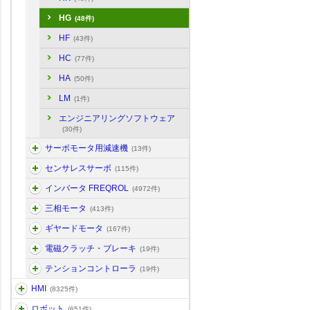
HG
(48件)
HF
(43件)
HC
(77件)
HA
(50件)
LM
(1件)
エンジニアリングソフトウェア
(30件)
サーボモータ用減速機
(13件)
センサレスサーボ
(115件)
インバータ FREQROL
(4972件)
三相モータ
(413件)
ギヤードモータ
(167件)
電磁クラッチ・ブレーキ
(19件)
テンションコントローラ
(19件)
HMI
(8325件)
ロボット
(651件)