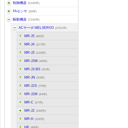
制御機器
(5195件)
FAセンサ
(39件)
駆動機器
(7240件)
ACサーボ MELSERVO
(1521件)
MR-J5
(96件)
MR-J4
(117件)
MR-J3
(120件)
MR-J3W
(49件)
MR-J3-BS
(31件)
MR-JN
(53件)
MR-J2S
(75件)
MR-J2M
(44件)
MR-C
(37件)
MR-J2
(166件)
MR-H
(116件)
HK
(48件)