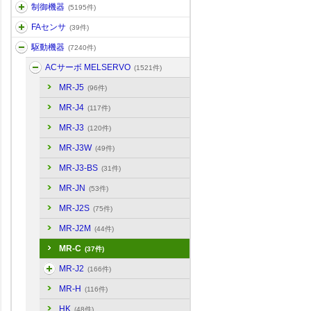
制御機器
(5195件)
FAセンサ
(39件)
駆動機器
(7240件)
ACサーボ MELSERVO
(1521件)
MR-J5
(96件)
MR-J4
(117件)
MR-J3
(120件)
MR-J3W
(49件)
MR-J3-BS
(31件)
MR-JN
(53件)
MR-J2S
(75件)
MR-J2M
(44件)
MR-C
(37件)
MR-J2
(166件)
MR-H
(116件)
HK
(48件)