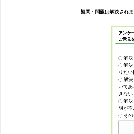
疑問・問題は解決されま
アンケー
ご意見
解決
解決
りたい
解決
いてあ
きない
解決
明が不
その