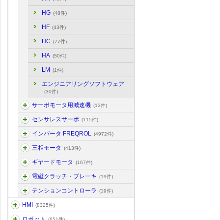
HG
(48件)
HF
(43件)
HC
(77件)
HA
(50件)
LM
(1件)
エンジニアリングソフトウェア
(30件)
サーボモータ用減速機
(13件)
センサレスサーボ
(115件)
インバータ FREQROL
(4972件)
三相モータ
(413件)
ギヤードモータ
(167件)
電磁クラッチ・ブレーキ
(19件)
テンションコントローラ
(19件)
HMI
(8325件)
ロボット
(651件)