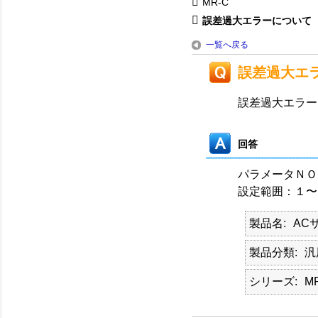
MR-C
誤差過大エラーについて
一覧へ戻る
誤差過大エ
誤差過大エラー
回答
パラメータＮＯ
設定範囲：１〜
製品名
AC
製品分類
汎
シリーズ
M