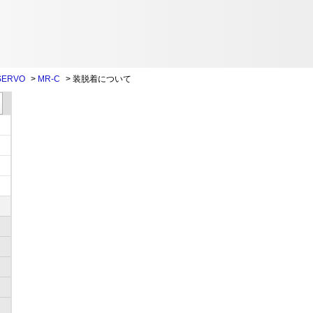
SERVO
>
MR-C
>
装脱着について