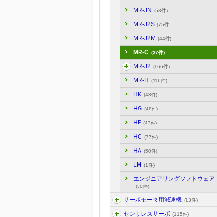
MR-JN
(53件)
MR-J2S
(75件)
MR-J2M
(44件)
MR-C
(37件)
MR-J2
(166件)
MR-H
(116件)
HK
(48件)
HG
(48件)
HF
(43件)
HC
(77件)
HA
(50件)
LM
(1件)
エンジニアリングソフトウェア
(30件)
サーボモータ用減速機
(13件)
センサレスサーボ
(115件)