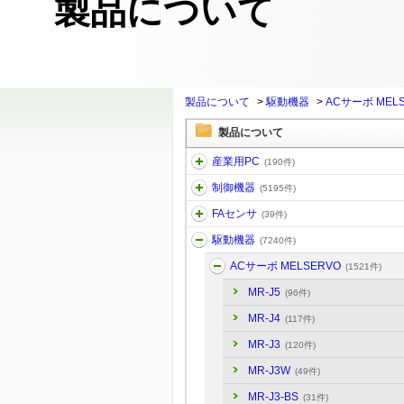
製品について
製品について
>
駆動機器
>
ACサーボ MEL
製品について
産業用PC
(190件)
制御機器
(5195件)
FAセンサ
(39件)
駆動機器
(7240件)
ACサーボ MELSERVO
(1521件)
MR-J5
(96件)
MR-J4
(117件)
MR-J3
(120件)
MR-J3W
(49件)
MR-J3-BS
(31件)