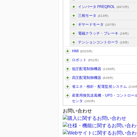
インバータ FREQROL
(4972件)
三相モータ
(413件)
ギヤードモータ
(167件)
電磁クラッチ・ブレーキ
(19件)
テンションコントローラ
(19件)
HMI
(8325件)
ロボット
(651件)
低圧配電制御機器
(1169件)
高圧配電制御機器
(628件)
省エネ・検針・配電監視システム
(216件
産業用換気送風機・UPS・コントロー
センタ
(160件)
お問い合わせ