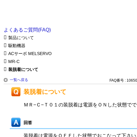
よくあるご質問(FAQ)
製品について
駆動機器
ACサーボ MELSERVO
MR-C
装脱着について
一覧へ戻る
FAQ番号 : 1065
装脱着について
ＭＲ−Ｃ−Ｔ０１の装脱着は電源をＯＮした状態で
回答
装脱着は電源をＯＦＦした状態でおこなって下さい