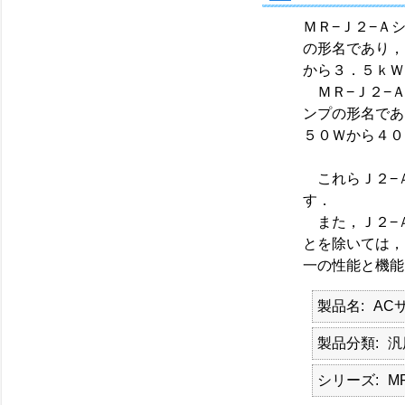
ＭＲ−Ｊ２−Ａ
の形名であり，
から３．５ｋＷ
ＭＲ−Ｊ２−Ａ
ンプの形名であ
５０Ｗから４０
これらＪ２−Ａ
す．
また，Ｊ２−Ａ
とを除いては，
一の性能と機能
製品名
AC
製品分類
汎
シリーズ
MR