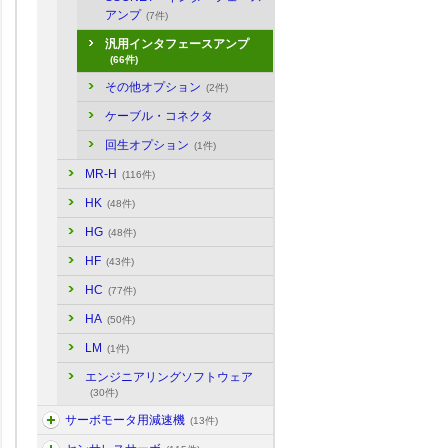
アンプ
(7件)
汎用インタフェースアンプ
(66件)
その他オプション
(2件)
ケーブル・コネクタ
回生オプション
(1件)
MR-H
(116件)
HK
(48件)
HG
(48件)
HF
(43件)
HC
(77件)
HA
(50件)
LM
(1件)
エンジニアリングソフトウェア
(30件)
サーボモータ用減速機
(13件)