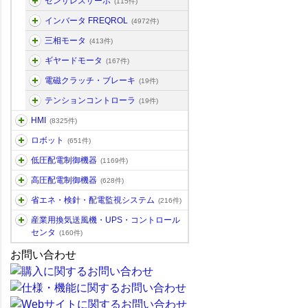
センサレスサーボ
(115件)
インバータ FREQROL
(4972件)
三相モータ
(413件)
ギヤードモータ
(167件)
電磁クラッチ・ブレーキ
(19件)
テンションコントローラ
(19件)
HMI
(8325件)
ロボット
(651件)
低圧配電制御機器
(1169件)
高圧配電制御機器
(628件)
省エネ・検針・配電監視システム
(216件)
産業用換気送風機・UPS・コントロール
センタ
(160件)
お問い合わせ