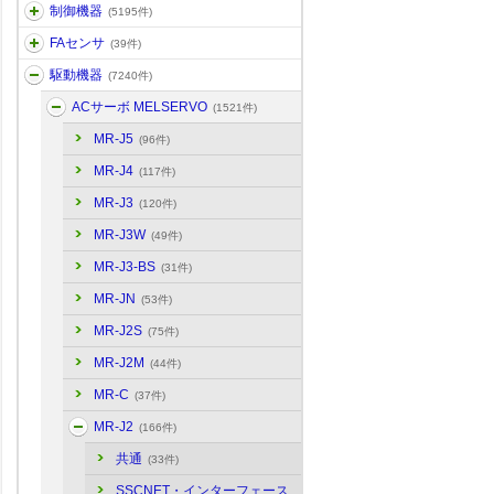
制御機器
(5195件)
FAセンサ
(39件)
駆動機器
(7240件)
ACサーボ MELSERVO
(1521件)
MR-J5
(96件)
MR-J4
(117件)
MR-J3
(120件)
MR-J3W
(49件)
MR-J3-BS
(31件)
MR-JN
(53件)
MR-J2S
(75件)
MR-J2M
(44件)
MR-C
(37件)
MR-J2
(166件)
共通
(33件)
SSCNET・インターフェース