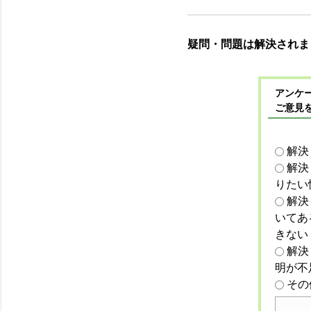
疑問・問題は解決されま
アンケー
ご意見
解決
解決
りたい
解決
いてあ
きない
解決
明が不
その