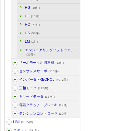
HG
(48件)
HF
(43件)
HC
(77件)
HA
(50件)
LM
(1件)
エンジニアリングソフトウェア
(30件)
サーボモータ用減速機
(13件)
センサレスサーボ
(115件)
インバータ FREQROL
(4972件)
三相モータ
(413件)
ギヤードモータ
(167件)
電磁クラッチ・ブレーキ
(19件)
テンションコントローラ
(19件)
HMI
(8325件)
ロボット
(651件)