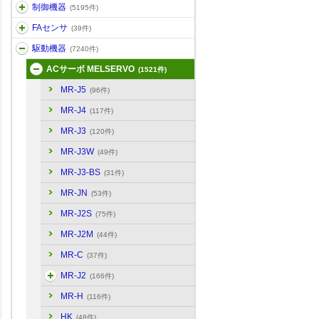
制御機器
(5195件)
FAセンサ
(39件)
駆動機器
(7240件)
ACサーボ MELSERVO
(1521件)
MR-J5
(96件)
MR-J4
(117件)
MR-J3
(120件)
MR-J3W
(49件)
MR-J3-BS
(31件)
MR-JN
(53件)
MR-J2S
(75件)
MR-J2M
(44件)
MR-C
(37件)
MR-J2
(166件)
MR-H
(116件)
HK
(48件)