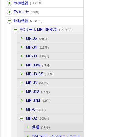
制御機器
(5195件)
FAセンサ
(39件)
駆動機器
(7240件)
ACサーボ MELSERVO
(1521件)
MR-J5
(96件)
MR-J4
(117件)
MR-J3
(120件)
MR-J3W
(49件)
MR-J3-BS
(31件)
MR-JN
(53件)
MR-J2S
(75件)
MR-J2M
(44件)
MR-C
(37件)
MR-J2
(166件)
共通
(33件)
SSCNET・インターフェース