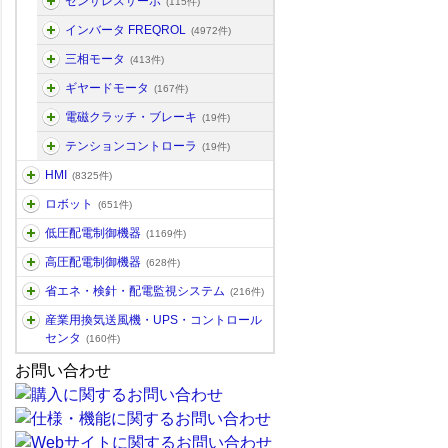
センサレスサーボ
(115件)
インバータ FREQROL
(4972件)
三相モータ
(413件)
ギヤードモータ
(167件)
電磁クラッチ・ブレーキ
(19件)
テンションコントローラ
(19件)
HMI
(8325件)
ロボット
(651件)
低圧配電制御機器
(1169件)
高圧配電制御機器
(628件)
省エネ・検針・配電監視システム
(216件)
産業用換気送風機・UPS・コントロール
センタ
(160件)
お問い合わせ