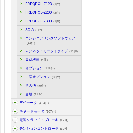
FREQROL-Z123
(1件)
FREQROL-Z200
(2件)
FREQROL-Z300
(1件)
SC-A
(11件)
エンジニアリングソフトウェア
(44件)
マグネットモータドライブ
(11件)
周辺機器
(6件)
オプション
(139件)
内蔵オプション
(38件)
その他
(56件)
全般
(11件)
三相モータ
(413件)
ギヤードモータ
(167件)
電磁クラッチ・ブレーキ
(19件)
テンションコントローラ
(19件)