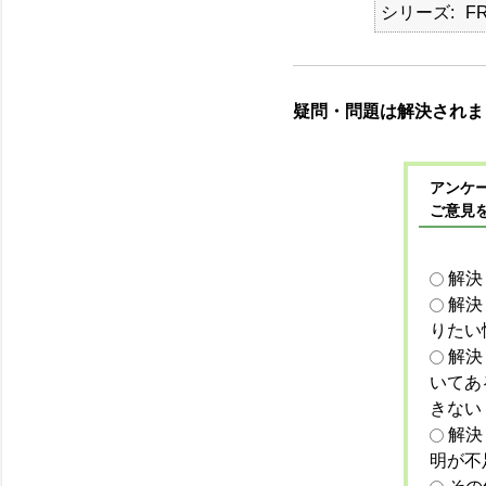
シリーズ
F
疑問・問題は解決されま
アンケー
ご意見
解決
解決
りたい
解決
いてあ
きない
解決
明が不