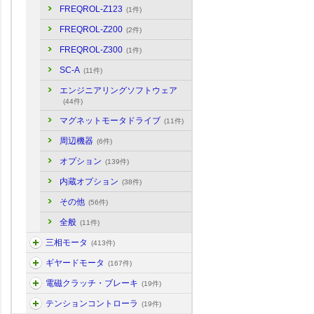
FREQROL-Z123
(1件)
FREQROL-Z200
(2件)
FREQROL-Z300
(1件)
SC-A
(11件)
エンジニアリングソフトウェア
(44件)
マグネットモータドライブ
(11件)
周辺機器
(6件)
オプション
(139件)
内蔵オプション
(38件)
その他
(56件)
全般
(11件)
三相モータ
(413件)
ギヤードモータ
(167件)
電磁クラッチ・ブレーキ
(19件)
テンションコントローラ
(19件)