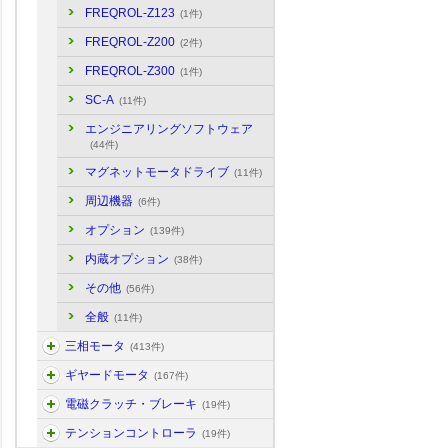
FREQROL-Z123
(1件)
FREQROL-Z200
(2件)
FREQROL-Z300
(1件)
SC-A
(11件)
エンジニアリングソフトウェア
(44件)
マグネットモータドライブ
(11件)
周辺機器
(6件)
オプション
(139件)
内蔵オプション
(38件)
その他
(56件)
全般
(11件)
三相モータ
(413件)
ギヤードモータ
(167件)
電磁クラッチ・ブレーキ
(19件)
テンションコントローラ
(19件)