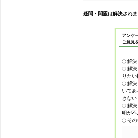
疑問・問題は解決されま
アンケー
ご意見
解決
解決
りたい
解決
いてあ
きない
解決
明が不
その