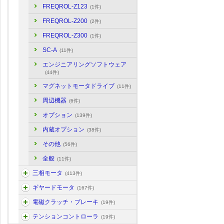
FREQROL-Z123
(1件)
FREQROL-Z200
(2件)
FREQROL-Z300
(1件)
SC-A
(11件)
エンジニアリングソフトウェア
(44件)
マグネットモータドライブ
(11件)
周辺機器
(6件)
オプション
(139件)
内蔵オプション
(38件)
その他
(56件)
全般
(11件)
三相モータ
(413件)
ギヤードモータ
(167件)
電磁クラッチ・ブレーキ
(19件)
テンションコントローラ
(19件)