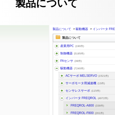
製品について
製品について
>
駆動機器
>
インバータ FRE
製品について
産業用PC
(190件)
制御機器
(5195件)
FAセンサ
(39件)
駆動機器
(7240件)
ACサーボ MELSERVO
(1521件)
サーボモータ用減速機
(13件)
センサレスサーボ
(115件)
インバータ FREQROL
(4972件)
FREQROL-A800
(338件)
FREQROL-F800
(261件)