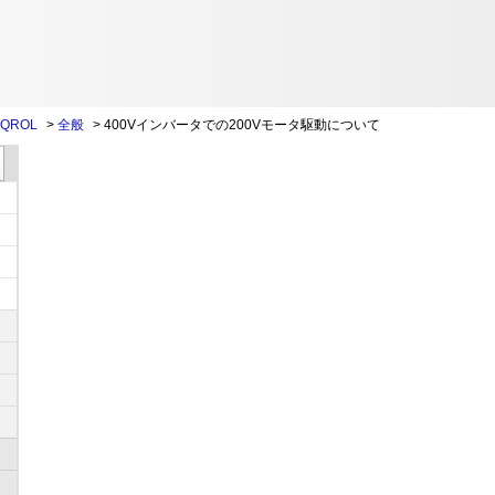
QROL
>
全般
>
400Vインバータでの200Vモータ駆動について