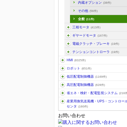
内蔵オプション
(38件)
その他
(56件)
全般
(11件)
三相モータ
(413件)
ギヤードモータ
(167件)
電磁クラッチ・ブレーキ
(19件)
テンションコントローラ
(19件)
HMI
(8325件)
ロボット
(651件)
低圧配電制御機器
(1169件)
高圧配電制御機器
(628件)
省エネ・検針・配電監視システム
(216件
産業用換気送風機・UPS・コントロー
センタ
(160件)
お問い合わせ