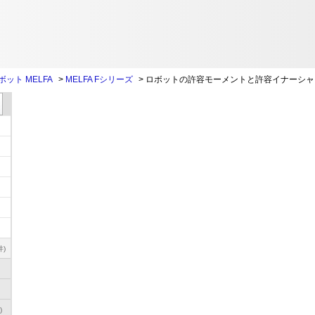
ット MELFA
>
MELFA Fシリーズ
>
ロボットの許容モーメントと許容イナーシャ
件)
)