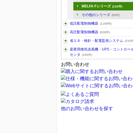
MELFA Fシリーズ
(142件)
その他のシリーズ
(89件)
低圧配電制御機器
(1169件)
高圧配電制御機器
(628件)
省エネ・検針・配電監視システム
(216件
産業用換気送風機・UPS・コントロー
センタ
(160件)
お問い合わせ
他のお問い合わせを探す