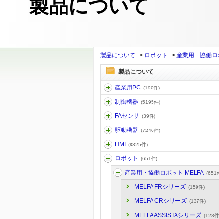
製品について
製品について
>
ロボット
>
産業用・協働ロボ
製品について
産業用PC
(190件)
制御機器
(5195件)
FAセンサ
(39件)
駆動機器
(7240件)
HMI
(8325件)
ロボット
(651件)
産業用・協働ロボット MELFA
(651
MELFA FRシリーズ
(159件)
MELFA CRシリーズ
(137件)
MELFA ASSISTAシリーズ
(123件